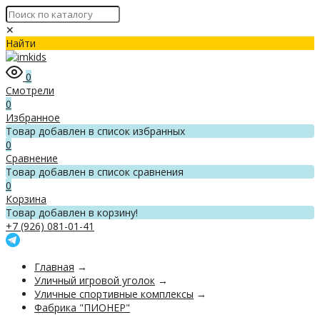
✕
Найти
0
Смотрели
0
Избранное
Товар добавлен в список избранных
0
Сравнение
Товар добавлен в список сравнения
0
Корзина
Товар добавлен в корзину!
+7 (926) 081-01-41
Главная
→
Уличный игровой уголок
→
Уличные спортивные комплексы
→
Фабрика "ПИОНЕР"