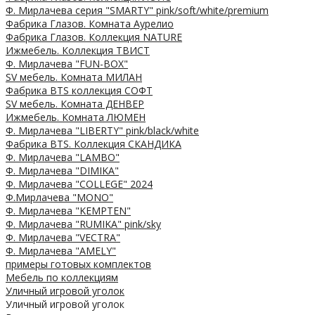
Ф. Мирлачева серия "SMARTY" pink/soft/white/premium
Фабрика Глазов. Комната Аурелио
Фабрика Глазов. Коллекция NATURE
Ижмебель. Коллекция ТВИСТ
Ф. Мирлачева "FUN-BOX"
SV мебель. Комната МИЛАН
Фабрика BTS коллекция СОФТ
SV мебель. Комната ДЕНВЕР
Ижмебель. Комната ЛЮМЕН
Ф. Мирлачева "LIBERTY" pink/black/white
Фабрика BTS. Коллекция СКАНДИКА
Ф. Мирлачева "LAMBO"
Ф. Мирлачева "DIMIKA"
Ф. Мирлачева "COLLEGE" 2024
Ф.Мирлачева "MONO"
Ф. Мирлачева "KEMPTEN"
Ф. Мирлачева "RUMIKA" pink/sky
Ф. Мирлачева "VECTRA"
Ф. Мирлачева "AMELY"
примеры готовых комплектов
Мебель по коллекциям
Уличный игровой уголок
Уличный игровой уголок