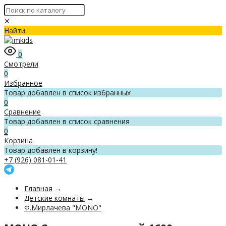
✕
Найти
0
Смотрели
0
Избранное
Товар добавлен в список избранных
0
Сравнение
Товар добавлен в список сравнения
0
Корзина
Товар добавлен в корзину!
+7 (926) 081-01-41
Главная
→
Детские комнаты
→
Ф.Мирлачева "MONO"