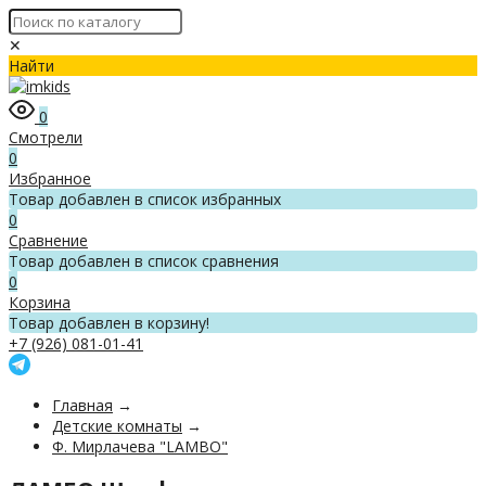
✕
Найти
0
Смотрели
0
Избранное
Товар добавлен в список избранных
0
Сравнение
Товар добавлен в список сравнения
0
Корзина
Товар добавлен в корзину!
+7 (926) 081-01-41
Главная
→
Детские комнаты
→
Ф. Мирлачева "LAMBO"