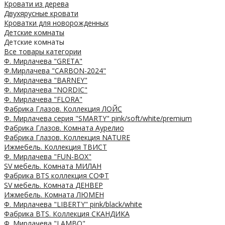
Кровати из дерева
Двухярусные кровати
Кроватки для новорожденных
Детские комнаты
Детские комнаты
Все товары категории
Ф. Мирлачева "GRETA"
Ф.Мирлачева "CARBON-2024"
Ф. Мирлачева "BARNEY"
Ф. Мирлачева "NORDIC"
Ф. Мирлачева "FLORA"
Фабрика Глазов. Коллекция ЛОЙС
Ф. Мирлачева серия "SMARTY" pink/soft/white/premium
Фабрика Глазов. Комната Аурелио
Фабрика Глазов. Коллекция NATURE
Ижмебель. Коллекция ТВИСТ
Ф. Мирлачева "FUN-BOX"
SV мебель. Комната МИЛАН
Фабрика BTS коллекция СОФТ
SV мебель. Комната ДЕНВЕР
Ижмебель. Комната ЛЮМЕН
Ф. Мирлачева "LIBERTY" pink/black/white
Фабрика BTS. Коллекция СКАНДИКА
Ф. Мирлачева "LAMBO"