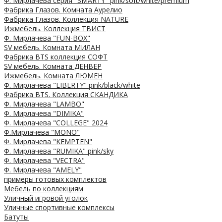
Ф. Мирлачева серия "SMARTY" pink/soft/white/premium
Фабрика Глазов. Комната Аурелио
Фабрика Глазов. Коллекция NATURE
Ижмебель. Коллекция ТВИСТ
Ф. Мирлачева "FUN-BOX"
SV мебель. Комната МИЛАН
Фабрика BTS коллекция СОФТ
SV мебель. Комната ДЕНВЕР
Ижмебель. Комната ЛЮМЕН
Ф. Мирлачева "LIBERTY" pink/black/white
Фабрика BTS. Коллекция СКАНДИКА
Ф. Мирлачева "LAMBO"
Ф. Мирлачева "DIMIKA"
Ф. Мирлачева "COLLEGE" 2024
Ф.Мирлачева "MONO"
Ф. Мирлачева "KEMPTEN"
Ф. Мирлачева "RUMIKA" pink/sky
Ф. Мирлачева "VECTRA"
Ф. Мирлачева "AMELY"
примеры готовых комплектов
Мебель по коллекциям
Уличный игровой уголок
Уличные спортивные комплексы
Батуты