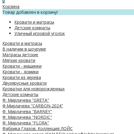
0
Корзина
Товар добавлен в корзину!
Кровати и матрасы
Детские комнаты
Уличный игровой уголок
Кровати и матрасы
В наличии в шоуруме
Матрасы детские
Мягкие кровати
Кровати - машинки
Кровати - домики
Кровати из дерева
Двухярусные кровати
Кроватки для новорожденных
Детские комнаты
Ф. Мирлачева "GRETA"
Ф.Мирлачева "CARBON-2024"
Ф. Мирлачева "BARNEY"
Ф. Мирлачева "NORDIC"
Ф. Мирлачева "FLORA"
Фабрика Глазов. Коллекция ЛОЙС