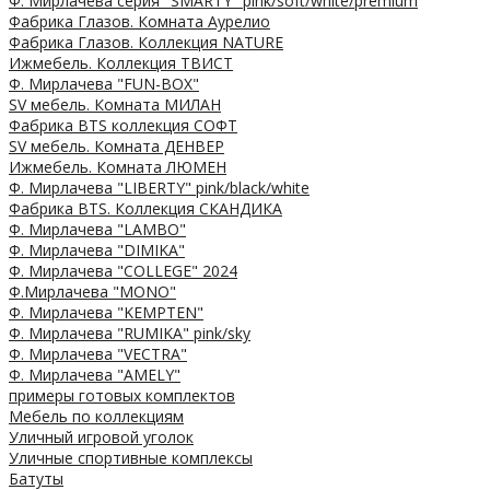
Ф. Мирлачева серия "SMARTY" pink/soft/white/premium
Фабрика Глазов. Комната Аурелио
Фабрика Глазов. Коллекция NATURE
Ижмебель. Коллекция ТВИСТ
Ф. Мирлачева "FUN-BOX"
SV мебель. Комната МИЛАН
Фабрика BTS коллекция СОФТ
SV мебель. Комната ДЕНВЕР
Ижмебель. Комната ЛЮМЕН
Ф. Мирлачева "LIBERTY" pink/black/white
Фабрика BTS. Коллекция СКАНДИКА
Ф. Мирлачева "LAMBO"
Ф. Мирлачева "DIMIKA"
Ф. Мирлачева "COLLEGE" 2024
Ф.Мирлачева "MONO"
Ф. Мирлачева "KEMPTEN"
Ф. Мирлачева "RUMIKA" pink/sky
Ф. Мирлачева "VECTRA"
Ф. Мирлачева "AMELY"
примеры готовых комплектов
Мебель по коллекциям
Уличный игровой уголок
Уличные спортивные комплексы
Батуты