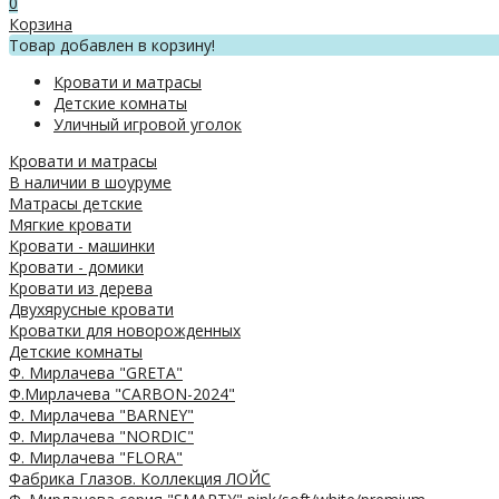
0
Корзина
Товар добавлен в корзину!
Кровати и матрасы
Детские комнаты
Уличный игровой уголок
Кровати и матрасы
В наличии в шоуруме
Матрасы детские
Мягкие кровати
Кровати - машинки
Кровати - домики
Кровати из дерева
Двухярусные кровати
Кроватки для новорожденных
Детские комнаты
Ф. Мирлачева "GRETA"
Ф.Мирлачева "CARBON-2024"
Ф. Мирлачева "BARNEY"
Ф. Мирлачева "NORDIC"
Ф. Мирлачева "FLORA"
Фабрика Глазов. Коллекция ЛОЙС