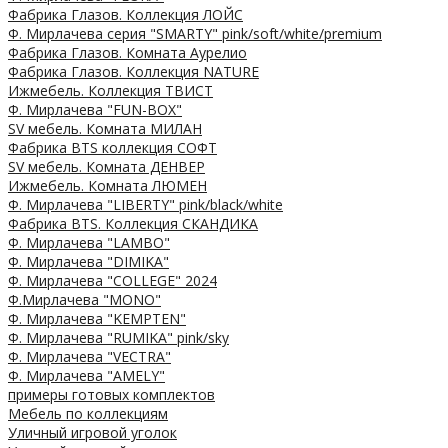
Фабрика Глазов. Коллекция ЛОЙС
Ф. Мирлачева серия "SMARTY" pink/soft/white/premium
Фабрика Глазов. Комната Аурелио
Фабрика Глазов. Коллекция NATURE
Ижмебель. Коллекция ТВИСТ
Ф. Мирлачева "FUN-BOX"
SV мебель. Комната МИЛАН
Фабрика BTS коллекция СОФТ
SV мебель. Комната ДЕНВЕР
Ижмебель. Комната ЛЮМЕН
Ф. Мирлачева "LIBERTY" pink/black/white
Фабрика BTS. Коллекция СКАНДИКА
Ф. Мирлачева "LAMBO"
Ф. Мирлачева "DIMIKA"
Ф. Мирлачева "COLLEGE" 2024
Ф.Мирлачева "MONO"
Ф. Мирлачева "KEMPTEN"
Ф. Мирлачева "RUMIKA" pink/sky
Ф. Мирлачева "VECTRA"
Ф. Мирлачева "AMELY"
примеры готовых комплектов
Мебель по коллекциям
Уличный игровой уголок