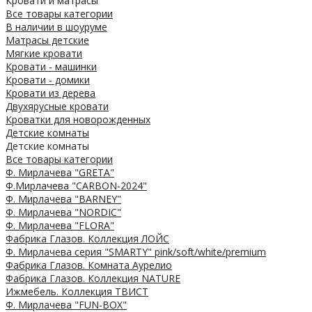
Кровати и матрасы
Все товары категории
В наличии в шоуруме
Матрасы детские
Мягкие кровати
Кровати - машинки
Кровати - домики
Кровати из дерева
Двухярусные кровати
Кроватки для новорожденных
Детские комнаты
Детские комнаты
Все товары категории
Ф. Мирлачева "GRETA"
Ф.Мирлачева "CARBON-2024"
Ф. Мирлачева "BARNEY"
Ф. Мирлачева "NORDIC"
Ф. Мирлачева "FLORA"
Фабрика Глазов. Коллекция ЛОЙС
Ф. Мирлачева серия "SMARTY" pink/soft/white/premium
Фабрика Глазов. Комната Аурелио
Фабрика Глазов. Коллекция NATURE
Ижмебель. Коллекция ТВИСТ
Ф. Мирлачева "FUN-BOX"