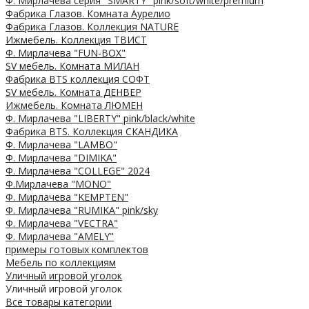
Ф. Мирлачева серия "SMARTY" pink/soft/white/premium
Фабрика Глазов. Комната Аурелио
Фабрика Глазов. Коллекция NATURE
Ижмебель. Коллекция ТВИСТ
Ф. Мирлачева "FUN-BOX"
SV мебель. Комната МИЛАН
Фабрика BTS коллекция СОФТ
SV мебель. Комната ДЕНВЕР
Ижмебель. Комната ЛЮМЕН
Ф. Мирлачева "LIBERTY" pink/black/white
Фабрика BTS. Коллекция СКАНДИКА
Ф. Мирлачева "LAMBO"
Ф. Мирлачева "DIMIKA"
Ф. Мирлачева "COLLEGE" 2024
Ф.Мирлачева "MONO"
Ф. Мирлачева "KEMPTEN"
Ф. Мирлачева "RUMIKA" pink/sky
Ф. Мирлачева "VECTRA"
Ф. Мирлачева "AMELY"
примеры готовых комплектов
Мебель по коллекциям
Уличный игровой уголок
Уличный игровой уголок
Все товары категории