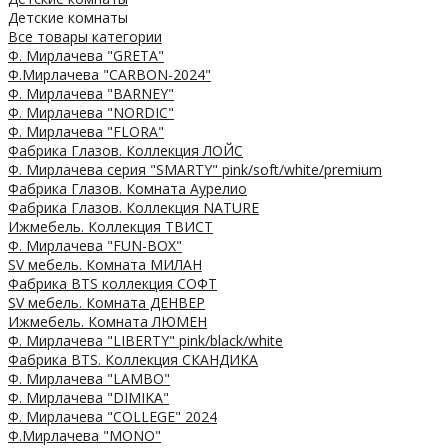
Детские комнаты
Все товары категории
Ф. Мирлачева "GRETA"
Ф.Мирлачева "CARBON-2024"
Ф. Мирлачева "BARNEY"
Ф. Мирлачева "NORDIC"
Ф. Мирлачева "FLORA"
Фабрика Глазов. Коллекция ЛОЙС
Ф. Мирлачева серия "SMARTY" pink/soft/white/premium
Фабрика Глазов. Комната Аурелио
Фабрика Глазов. Коллекция NATURE
Ижмебель. Коллекция ТВИСТ
Ф. Мирлачева "FUN-BOX"
SV мебель. Комната МИЛАН
Фабрика BTS коллекция СОФТ
SV мебель. Комната ДЕНВЕР
Ижмебель. Комната ЛЮМЕН
Ф. Мирлачева "LIBERTY" pink/black/white
Фабрика BTS. Коллекция СКАНДИКА
Ф. Мирлачева "LAMBO"
Ф. Мирлачева "DIMIKA"
Ф. Мирлачева "COLLEGE" 2024
Ф.Мирлачева "MONO"