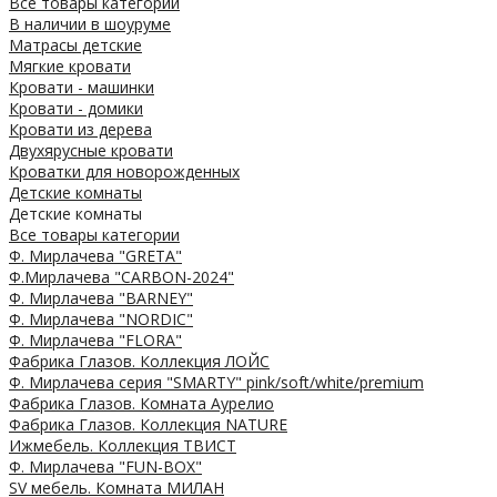
Все товары категории
В наличии в шоуруме
Матрасы детские
Мягкие кровати
Кровати - машинки
Кровати - домики
Кровати из дерева
Двухярусные кровати
Кроватки для новорожденных
Детские комнаты
Детские комнаты
Все товары категории
Ф. Мирлачева "GRETA"
Ф.Мирлачева "CARBON-2024"
Ф. Мирлачева "BARNEY"
Ф. Мирлачева "NORDIC"
Ф. Мирлачева "FLORA"
Фабрика Глазов. Коллекция ЛОЙС
Ф. Мирлачева серия "SMARTY" pink/soft/white/premium
Фабрика Глазов. Комната Аурелио
Фабрика Глазов. Коллекция NATURE
Ижмебель. Коллекция ТВИСТ
Ф. Мирлачева "FUN-BOX"
SV мебель. Комната МИЛАН