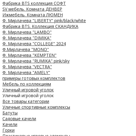
Фабрика BTS коллекция СОФТ
SV мебель. Комната ДЕНВЕР
Ижмебель. Комната ЛЮМЕН
Ф. Мирлачева "LIBERTY" pink/black/white
Фабрика BTS. Коллекция СКАНДИКА
Ф. Мирлачева "LAMBO"
Ф. Мирлачева "DIMIKA"
Ф. Мирлачева "COLLEGE" 2024
Ф.Мирлачева "MONO"
Ф. Мирлачева "KEMPTEN"
Ф. Мирлачева "RUMIKA" pink/sky
Ф. Мирлачева "VECTRA"
Ф. Мирлачева "AMELY"
примеры готовых комплектов
Мебель по коллекциям
Уличный игровой уголок
Уличный игровой уголок
Все товары категории
Уличные спортивные комплексы
Батуты
Садовые качели
Качели
Горки
Пластиковые игровые элементы