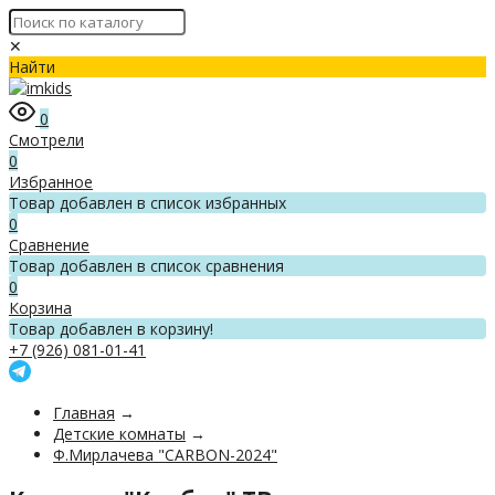
✕
Найти
0
Смотрели
0
Избранное
Товар добавлен в список избранных
0
Сравнение
Товар добавлен в список сравнения
0
Корзина
Товар добавлен в корзину!
+7 (926) 081-01-41
Главная
→
Детские комнаты
→
Ф.Мирлачева "CARBON-2024"