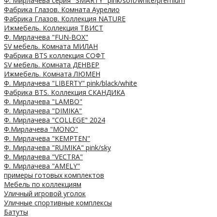
Ф. Мирлачева серия "SMARTY" pink/soft/white/premium
Фабрика Глазов. Комната Аурелио
Фабрика Глазов. Коллекция NATURE
Ижмебель. Коллекция ТВИСТ
Ф. Мирлачева "FUN-BOX"
SV мебель. Комната МИЛАН
Фабрика BTS коллекция СОФТ
SV мебель. Комната ДЕНВЕР
Ижмебель. Комната ЛЮМЕН
Ф. Мирлачева "LIBERTY" pink/black/white
Фабрика BTS. Коллекция СКАНДИКА
Ф. Мирлачева "LAMBO"
Ф. Мирлачева "DIMIKA"
Ф. Мирлачева "COLLEGE" 2024
Ф.Мирлачева "MONO"
Ф. Мирлачева "KEMPTEN"
Ф. Мирлачева "RUMIKA" pink/sky
Ф. Мирлачева "VECTRA"
Ф. Мирлачева "AMELY"
примеры готовых комплектов
Мебель по коллекциям
Уличный игровой уголок
Уличные спортивные комплексы
Батуты