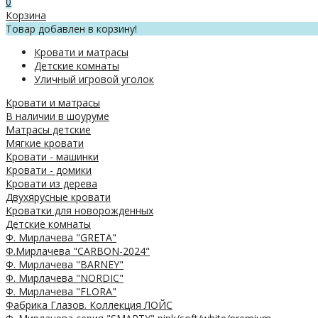
0
Корзина
Товар добавлен в корзину!
Кровати и матрасы
Детские комнаты
Уличный игровой уголок
Кровати и матрасы
В наличии в шоуруме
Матрасы детские
Мягкие кровати
Кровати - машинки
Кровати - домики
Кровати из дерева
Двухярусные кровати
Кроватки для новорожденных
Детские комнаты
Ф. Мирлачева "GRETA"
Ф.Мирлачева "CARBON-2024"
Ф. Мирлачева "BARNEY"
Ф. Мирлачева "NORDIC"
Ф. Мирлачева "FLORA"
Фабрика Глазов. Коллекция ЛОЙС