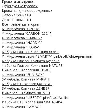
Кровати из дерева
Двухярусные кровати
Кроватки для новорожденных
Детские комнаты
Детские комнаты
Все товары категории
Ф. Мирлачева "GRETA"
Ф.Мирлачева "CARBON-2024"
Ф. Мирлачева "BARNEY"
Ф. Мирлачева "NORDIC"
Ф. Мирлачева "FLORA"
Фабрика Глазов. Коллекция ЛОЙС
Ф. Мирлачева серия "SMARTY" pink/soft/white/premium
Фабрика Глазов. Комната Аурелио
Фабрика Глазов. Коллекция NATURE
Ижмебель. Коллекция ТВИСТ
Ф. Мирлачева "FUN-BOX"
SV мебель. Комната МИЛАН
Фабрика BTS коллекция СОФТ
SV мебель. Комната ДЕНВЕР
Ижмебель. Комната ЛЮМЕН
Ф. Мирлачева "LIBERTY" pink/black/white
Фабрика BTS. Коллекция СКАНДИКА
Ф. Мирлачева "LAMBO"