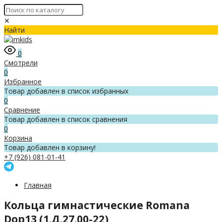
✕
Найти
0
Смотрели
0
Избранное
Товар добавлен в список избранных
0
Сравнение
Товар добавлен в список сравнения
0
Корзина
Товар добавлен в корзину!
+7 (926) 081-01-41
Главная
Кольца гимнастические Romana
Dop13 (1.Д.27.00-22)