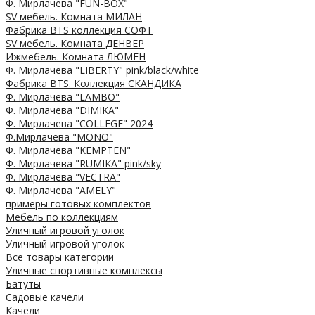
Ф. Мирлачева "FUN-BOX"
SV мебель. Комната МИЛАН
Фабрика BTS коллекция СОФТ
SV мебель. Комната ДЕНВЕР
Ижмебель. Комната ЛЮМЕН
Ф. Мирлачева "LIBERTY" pink/black/white
Фабрика BTS. Коллекция СКАНДИКА
Ф. Мирлачева "LAMBO"
Ф. Мирлачева "DIMIKA"
Ф. Мирлачева "COLLEGE" 2024
Ф.Мирлачева "MONO"
Ф. Мирлачева "KEMPTEN"
Ф. Мирлачева "RUMIKA" pink/sky
Ф. Мирлачева "VECTRA"
Ф. Мирлачева "AMELY"
примеры готовых комплектов
Мебель по коллекциям
Уличный игровой уголок
Уличный игровой уголок
Все товары категории
Уличные спортивные комплексы
Батуты
Садовые качели
Качели