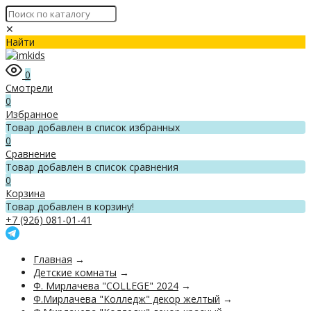
✕
Найти
0
Смотрели
0
Избранное
Товар добавлен в список избранных
0
Сравнение
Товар добавлен в список сравнения
0
Корзина
Товар добавлен в корзину!
+7 (926) 081-01-41
Главная
→
Детские комнаты
→
Ф. Мирлачева "COLLEGE" 2024
→
Ф.Мирлачева "Колледж" декор желтый
→