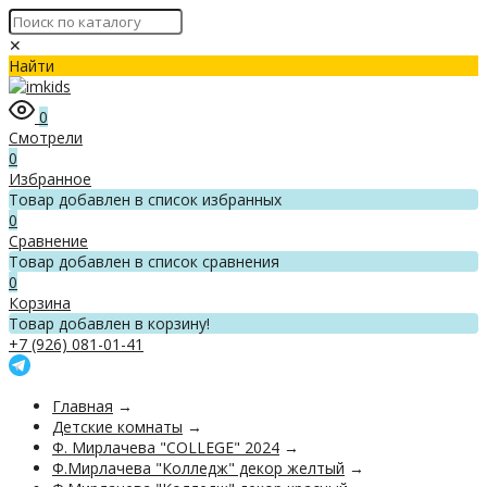
✕
Найти
0
Смотрели
0
Избранное
Товар добавлен в список избранных
0
Сравнение
Товар добавлен в список сравнения
0
Корзина
Товар добавлен в корзину!
+7 (926) 081-01-41
Главная
→
Детские комнаты
→
Ф. Мирлачева "COLLEGE" 2024
→
Ф.Мирлачева "Колледж" декор желтый
→