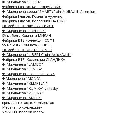
Ф. Мирлачева "FLORA"
Фабрика Глазов. Коллекция ЛОЙС
Ф. Мирлачева серия "SMARTY" pink/soft/white/premium
Фабрика Глазов. Комната Аурелио
Фабрика Глазов. Коллекция NATURE
Ижмебель. Коллекция ТВИСТ
Ф. Мирлачева "FUN-BOX"
SV мебель. Комната МИЛАН
Фабрика BTS коллекция СОФТ
SV мебель. Комната ДЕНВЕР
Ижмебель. Комната ЛЮМЕН
Ф. Мирлачева "LIBERTY" pink/black/white
Фабрика BTS. Коллекция СКАНДИКА
Ф. Мирлачева "LAMBO"
Ф. Мирлачева "DIMIKA"
Ф. Мирлачева "COLLEGE" 2024
Ф.Мирлачева "MONO"
Ф. Мирлачева "KEMPTEN"
Ф. Мирлачева "RUMIKA" pink/sky
Ф. Мирлачева "VECTRA"
Ф. Мирлачева "AMELY"
примеры готовых комплектов
Мебель по коллекциям
Уличный игровой уголок