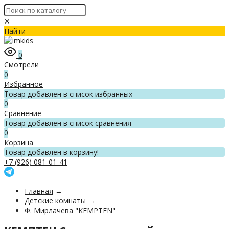
✕
Найти
0
Смотрели
0
Избранное
Товар добавлен в список избранных
0
Сравнение
Товар добавлен в список сравнения
0
Корзина
Товар добавлен в корзину!
+7 (926) 081-01-41
Главная
→
Детские комнаты
→
Ф. Мирлачева "KEMPTEN"