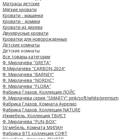
Матрасы детские
Мягкие кровати
Кровати - машинки
Кровати - домики
Кровати из дерева
Двухярусные кровати
Кроватки для новорожденных
Детские комнаты
Детские комнаты
Все товары категории
Ф. Мирлачева "GRETA"
Ф.Мирлачева "CARBON-2024"
Ф. Мирлачева "BARNEY"
Ф. Мирлачева "NORDIC"
Ф. Мирлачева "FLORA"
Фабрика Глазов. Коллекция ЛОЙС
Ф. Мирлачева серия "SMARTY" pink/soft/white/premium
Фабрика Глазов. Комната Аурелио
Фабрика Глазов. Коллекция NATURE
Ижмебель. Коллекция ТВИСТ
Ф. Мирлачева "FUN-BOX"
SV мебель. Комната МИЛАН
Фабрика BTS коллекция СОФТ