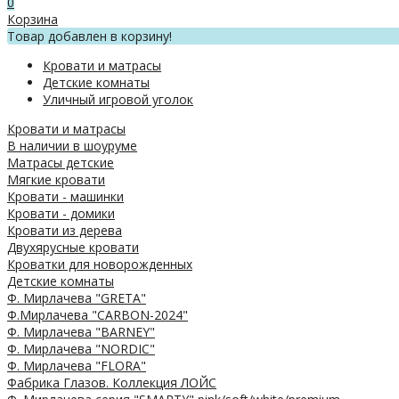
0
Корзина
Товар добавлен в корзину!
Кровати и матрасы
Детские комнаты
Уличный игровой уголок
Кровати и матрасы
В наличии в шоуруме
Матрасы детские
Мягкие кровати
Кровати - машинки
Кровати - домики
Кровати из дерева
Двухярусные кровати
Кроватки для новорожденных
Детские комнаты
Ф. Мирлачева "GRETA"
Ф.Мирлачева "CARBON-2024"
Ф. Мирлачева "BARNEY"
Ф. Мирлачева "NORDIC"
Ф. Мирлачева "FLORA"
Фабрика Глазов. Коллекция ЛОЙС