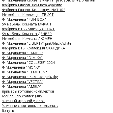
Ф. Мирлачева серия "SMARTY" pink/soft/white/premium
Фабрика Глазов. Комната Аурелио
Фабрика Глазов. Коллекция NATURE
Ижмебель. Коллекция ТВИСТ
Ф. Мирлачева "FUN-BOX"
SV мебель. Комната МИЛАН
Фабрика BTS коллекция СОФТ
SV мебель. Комната ДЕНВЕР
Ижмебель. Комната ЛЮМЕН
Ф. Мирлачева "LIBERTY" pink/black/white
Фабрика BTS. Коллекция СКАНДИКА
Ф. Мирлачева "LAMBO"
Ф. Мирлачева "DIMIKA"
Ф. Мирлачева "COLLEGE" 2024
Ф.Мирлачева "MONO"
Ф. Мирлачева "KEMPTEN"
Ф. Мирлачева "RUMIKA" pink/sky
Ф. Мирлачева "VECTRA"
Ф. Мирлачева "AMELY"
примеры готовых комплектов
Мебель по коллекциям
Уличный игровой уголок
Уличные спортивные комплексы
Батуты