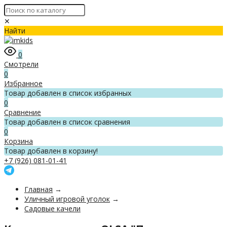
✕
Найти
0
Смотрели
0
Избранное
Товар добавлен в список избранных
0
Сравнение
Товар добавлен в список сравнения
0
Корзина
Товар добавлен в корзину!
+7 (926) 081-01-41
Главная
→
Уличный игровой уголок
→
Садовые качели