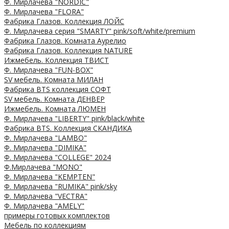
Ф. Мирлачева "NORDIC"
Ф. Мирлачева "FLORA"
Фабрика Глазов. Коллекция ЛОЙС
Ф. Мирлачева серия "SMARTY" pink/soft/white/premium
Фабрика Глазов. Комната Аурелио
Фабрика Глазов. Коллекция NATURE
Ижмебель. Коллекция ТВИСТ
Ф. Мирлачева "FUN-BOX"
SV мебель. Комната МИЛАН
Фабрика BTS коллекция СОФТ
SV мебель. Комната ДЕНВЕР
Ижмебель. Комната ЛЮМЕН
Ф. Мирлачева "LIBERTY" pink/black/white
Фабрика BTS. Коллекция СКАНДИКА
Ф. Мирлачева "LAMBO"
Ф. Мирлачева "DIMIKA"
Ф. Мирлачева "COLLEGE" 2024
Ф.Мирлачева "MONO"
Ф. Мирлачева "KEMPTEN"
Ф. Мирлачева "RUMIKA" pink/sky
Ф. Мирлачева "VECTRA"
Ф. Мирлачева "AMELY"
примеры готовых комплектов
Мебель по коллекциям