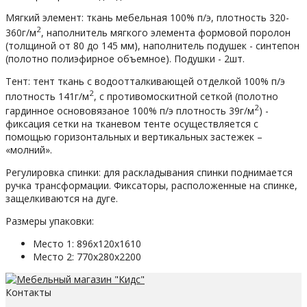
Мягкий элемент: ткань мебельная 100% п/э, плотность 320-
2
360г/м
, наполнитель мягкого элемента формовой поролон
(толщиной от 80 до 145 мм), наполнитель подушек - синтепон
(полотно полиэфирное объемное). Подушки - 2шт.
Тент: тент ткань с водоотталкивающей отделкой 100% п/э
2
плотность 141г/м
, с противомоскитной сеткой (полотно
2
гардинное основовязаное 100% п/э плотность 39г/м
) -
фиксация сетки на тканевом тенте осуществляется с
помощью горизонтальных и вертикальных застежек –
«молний».
Регулировка спинки: для раскладывания спинки поднимается
ручка трансформации. Фиксаторы, расположенные на спинке,
защелкиваются на дуге.
Размеры упаковки:
Место 1: 896х120х1610
Место 2: 770х280х2200
Контакты