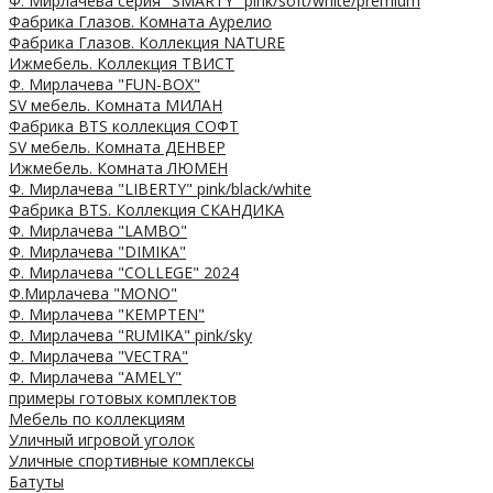
Ф. Мирлачева серия "SMARTY" pink/soft/white/premium
Фабрика Глазов. Комната Аурелио
Фабрика Глазов. Коллекция NATURE
Ижмебель. Коллекция ТВИСТ
Ф. Мирлачева "FUN-BOX"
SV мебель. Комната МИЛАН
Фабрика BTS коллекция СОФТ
SV мебель. Комната ДЕНВЕР
Ижмебель. Комната ЛЮМЕН
Ф. Мирлачева "LIBERTY" pink/black/white
Фабрика BTS. Коллекция СКАНДИКА
Ф. Мирлачева "LAMBO"
Ф. Мирлачева "DIMIKA"
Ф. Мирлачева "COLLEGE" 2024
Ф.Мирлачева "MONO"
Ф. Мирлачева "KEMPTEN"
Ф. Мирлачева "RUMIKA" pink/sky
Ф. Мирлачева "VECTRA"
Ф. Мирлачева "AMELY"
примеры готовых комплектов
Мебель по коллекциям
Уличный игровой уголок
Уличные спортивные комплексы
Батуты