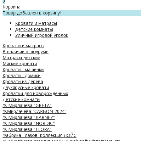
0
Корзина
Товар добавлен в корзину!
Кровати и матрасы
Детские комнаты
Уличный игровой уголок
Кровати и матрасы
В наличии в шоуруме
Матрасы детские
Мягкие кровати
Кровати - машинки
Кровати - домики
Кровати из дерева
Двухярусные кровати
Кроватки для новорожденных
Детские комнаты
Ф. Мирлачева "GRETA"
Ф.Мирлачева "CARBON-2024"
Ф. Мирлачева "BARNEY"
Ф. Мирлачева "NORDIC"
Ф. Мирлачева "FLORA"
Фабрика Глазов. Коллекция ЛОЙС