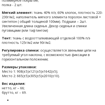
полимерное покрытие;
полка - 2 шт.
Мягкий элемент:
ткань 40% п/э; 60% хлопок, плотность 220-
230г/м2, наполнитель мягкого элемента поролон листовой +
синтепон ( общий толщиной 100мм). Подушки – 2шт.
Увеличенная длина сиденья. Декор сиденья и спинки
пуговицами (или тафтингом)
Тент:
ткань с водоотталкивающей отделкой 100% п/э
плотность 125г/м2 или 90г/м2.
Регулировка спинки:
осуществляется звеньями цепи на
требуемый угол наклона, с возможностью фиксации в
горизонтальном положении;
Размеры упаковки:
Место 1: 908(±5)х121(±5)х1642(±5);
Место 2: 665(±5)х305(±5)х2010(±10).
Вес изделия:
нетто, кг – 66;
брутто, кг – 69.