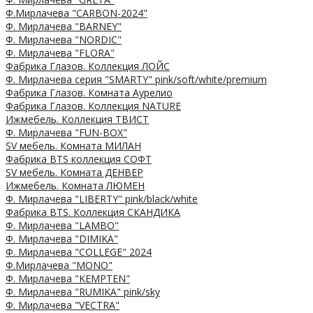
Ф.Мирлачева "CARBON-2024"
Ф. Мирлачева "BARNEY"
Ф. Мирлачева "NORDIC"
Ф. Мирлачева "FLORA"
Фабрика Глазов. Коллекция ЛОЙС
Ф. Мирлачева серия "SMARTY" pink/soft/white/premium
Фабрика Глазов. Комната Аурелио
Фабрика Глазов. Коллекция NATURE
Ижмебель. Коллекция ТВИСТ
Ф. Мирлачева "FUN-BOX"
SV мебель. Комната МИЛАН
Фабрика BTS коллекция СОФТ
SV мебель. Комната ДЕНВЕР
Ижмебель. Комната ЛЮМЕН
Ф. Мирлачева "LIBERTY" pink/black/white
Фабрика BTS. Коллекция СКАНДИКА
Ф. Мирлачева "LAMBO"
Ф. Мирлачева "DIMIKA"
Ф. Мирлачева "COLLEGE" 2024
Ф.Мирлачева "MONO"
Ф. Мирлачева "KEMPTEN"
Ф. Мирлачева "RUMIKA" pink/sky
Ф. Мирлачева "VECTRA"