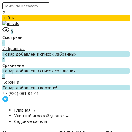
✕
Найти
0
Смотрели
0
Избранное
Товар добавлен в список избранных
0
Сравнение
Товар добавлен в список сравнения
0
Корзина
Товар добавлен в корзину!
+7 (926) 081-01-41
Главная
→
Уличный игровой уголок
→
Садовые качели