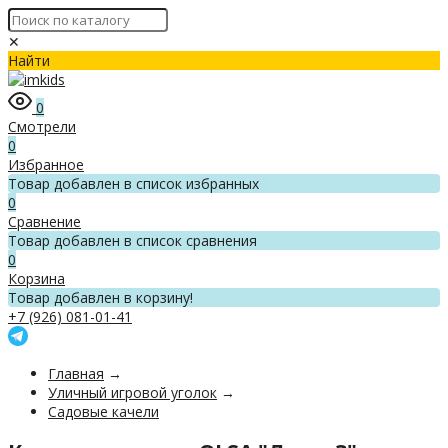
✕
Найти
0
Смотрели
0
Избранное
Товар добавлен в список избранных
0
Сравнение
Товар добавлен в список сравнения
0
Корзина
Товар добавлен в корзину!
+7 (926) 081-01-41
Главная
→
Уличный игровой уголок
→
Садовые качели