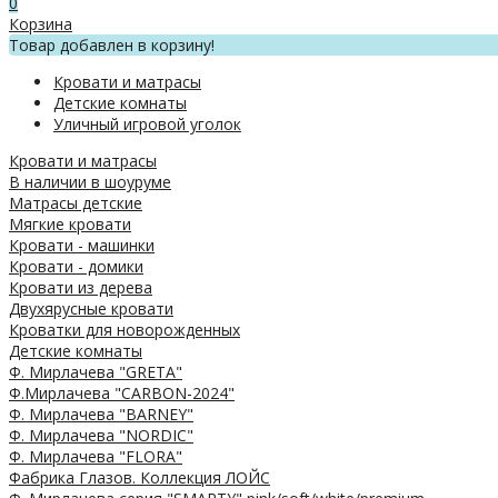
0
Корзина
Товар добавлен в корзину!
Кровати и матрасы
Детские комнаты
Уличный игровой уголок
Кровати и матрасы
В наличии в шоуруме
Матрасы детские
Мягкие кровати
Кровати - машинки
Кровати - домики
Кровати из дерева
Двухярусные кровати
Кроватки для новорожденных
Детские комнаты
Ф. Мирлачева "GRETA"
Ф.Мирлачева "CARBON-2024"
Ф. Мирлачева "BARNEY"
Ф. Мирлачева "NORDIC"
Ф. Мирлачева "FLORA"
Фабрика Глазов. Коллекция ЛОЙС