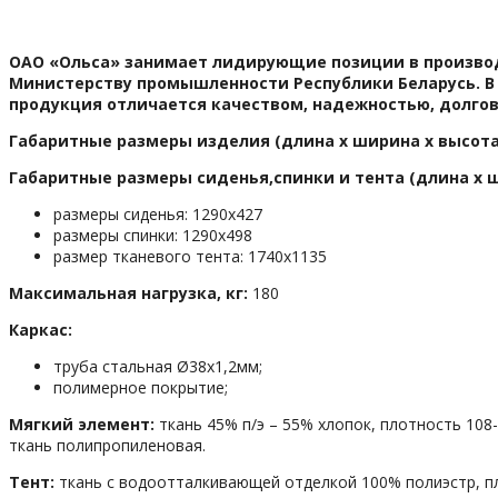
ОАО «Ольса» занимает лидирующие позиции в производс
Министерству промышленности Республики Беларусь. В 
продукция отличается качеством, надежностью, долго
Габаритные размеры изделия (длина х ширина х высота
Габаритные размеры сиденья,спинки и тента (длина х ш
размеры сиденья: 1290х427
размеры спинки: 1290х498
размер тканевого тента: 1740х1135
Максимальная нагрузка, кг:
180
Каркас:
труба стальная Ø38х1,2мм;
полимерное покрытие;
Мягкий элемент:
ткань 45% п/э – 55% хлопок, плотность 10
ткань полипропиленовая.
Тент:
ткань с водоотталкивающей отделкой 100% полиэстр, п