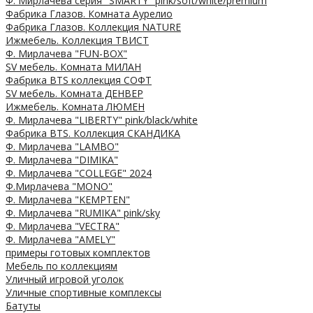
Ф. Мирлачева серия "SMARTY" pink/soft/white/premium
Фабрика Глазов. Комната Аурелио
Фабрика Глазов. Коллекция NATURE
Ижмебель. Коллекция ТВИСТ
Ф. Мирлачева "FUN-BOX"
SV мебель. Комната МИЛАН
Фабрика BTS коллекция СОФТ
SV мебель. Комната ДЕНВЕР
Ижмебель. Комната ЛЮМЕН
Ф. Мирлачева "LIBERTY" pink/black/white
Фабрика BTS. Коллекция СКАНДИКА
Ф. Мирлачева "LAMBO"
Ф. Мирлачева "DIMIKA"
Ф. Мирлачева "COLLEGE" 2024
Ф.Мирлачева "MONO"
Ф. Мирлачева "KEMPTEN"
Ф. Мирлачева "RUMIKA" pink/sky
Ф. Мирлачева "VECTRA"
Ф. Мирлачева "AMELY"
примеры готовых комплектов
Мебель по коллекциям
Уличный игровой уголок
Уличные спортивные комплексы
Батуты