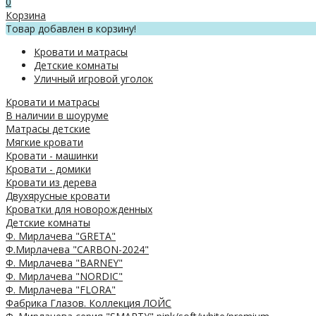
0
Корзина
Товар добавлен в корзину!
Кровати и матрасы
Детские комнаты
Уличный игровой уголок
Кровати и матрасы
В наличии в шоуруме
Матрасы детские
Мягкие кровати
Кровати - машинки
Кровати - домики
Кровати из дерева
Двухярусные кровати
Кроватки для новорожденных
Детские комнаты
Ф. Мирлачева "GRETA"
Ф.Мирлачева "CARBON-2024"
Ф. Мирлачева "BARNEY"
Ф. Мирлачева "NORDIC"
Ф. Мирлачева "FLORA"
Фабрика Глазов. Коллекция ЛОЙС