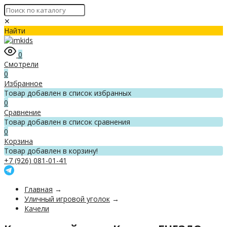
✕
Найти
0
Смотрели
0
Избранное
Товар добавлен в список избранных
0
Сравнение
Товар добавлен в список сравнения
0
Корзина
Товар добавлен в корзину!
+7 (926) 081-01-41
Главная
→
Уличный игровой уголок
→
Качели