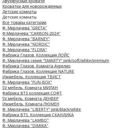
Двухярусные кровати
Кроватки для новорожденных
Детские комнаты
Детские комнаты
Все товары категории
Ф. Мирлачева "GRETA"
Ф.Мирлачева "CARBON-2024"
Ф. Мирлачева "BARNEY"
Ф. Мирлачева "NORDIC"
Ф. Мирлачева "FLORA"
Фабрика Глазов. Коллекция ЛОЙС
Ф. Мирлачева серия "SMARTY" pink/soft/white/premium
Фабрика Глазов. Комната Аурелио
Фабрика Глазов. Коллекция NATURE
Ижмебель. Коллекция ТВИСТ
Ф. Мирлачева "FUN-BOX"
SV мебель. Комната МИЛАН
Фабрика BTS коллекция СОФТ
SV мебель. Комната ДЕНВЕР
Ижмебель. Комната ЛЮМЕН
Ф. Мирлачева "LIBERTY" pink/black/white
Фабрика BTS. Коллекция СКАНДИКА
Ф. Мирлачева "LAMBO"
Ф. Мирлачева "DIMIKA"