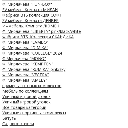
Ф. Мирлачева "FUN-BOX"
SV мебель. Комната МИЛАН
Фабрика BTS коллекция СОФТ
SV мебель. Комната ДЕНВЕР
Ижмебель. Комната ЛЮМЕН
Ф. Мирлачева "LIBERTY" pink/black/white
Фабрика BTS. Коллекция СКАНДИКА
Ф. Мирлачева "LAMBO"
Ф. Мирлачева "DIMIKA"
Ф. Мирлачева "COLLEGE" 2024
Ф.Мирлачева "MONO"
Ф. Мирлачева "KEMPTEN"
Ф. Мирлачева "RUMIKA" pink/sky
Ф. Мирлачева "VECTRA"
Ф. Мирлачева "AMELY"
примеры готовых комплектов
Мебель по коллекциям
Уличный игровой уголок
Уличный игровой уголок
Все товары категории
Уличные спортивные комплексы
Батуты
Садовые качели