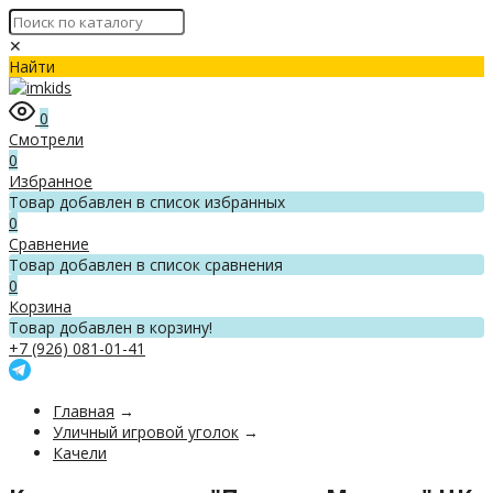
✕
Найти
0
Смотрели
0
Избранное
Товар добавлен в список избранных
0
Сравнение
Товар добавлен в список сравнения
0
Корзина
Товар добавлен в корзину!
+7 (926) 081-01-41
Главная
→
Уличный игровой уголок
→
Качели