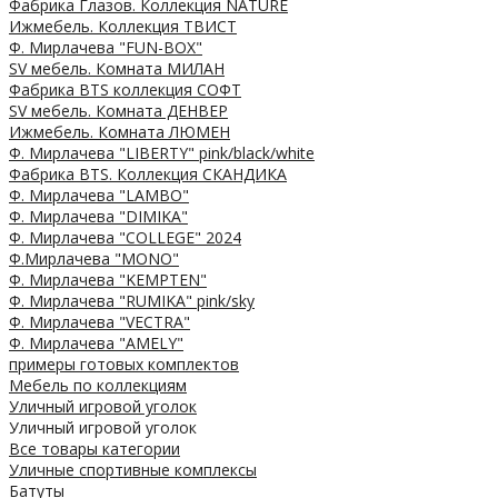
Фабрика Глазов. Коллекция NATURE
Ижмебель. Коллекция ТВИСТ
Ф. Мирлачева "FUN-BOX"
SV мебель. Комната МИЛАН
Фабрика BTS коллекция СОФТ
SV мебель. Комната ДЕНВЕР
Ижмебель. Комната ЛЮМЕН
Ф. Мирлачева "LIBERTY" pink/black/white
Фабрика BTS. Коллекция СКАНДИКА
Ф. Мирлачева "LAMBO"
Ф. Мирлачева "DIMIKA"
Ф. Мирлачева "COLLEGE" 2024
Ф.Мирлачева "MONO"
Ф. Мирлачева "KEMPTEN"
Ф. Мирлачева "RUMIKA" pink/sky
Ф. Мирлачева "VECTRA"
Ф. Мирлачева "AMELY"
примеры готовых комплектов
Мебель по коллекциям
Уличный игровой уголок
Уличный игровой уголок
Все товары категории
Уличные спортивные комплексы
Батуты