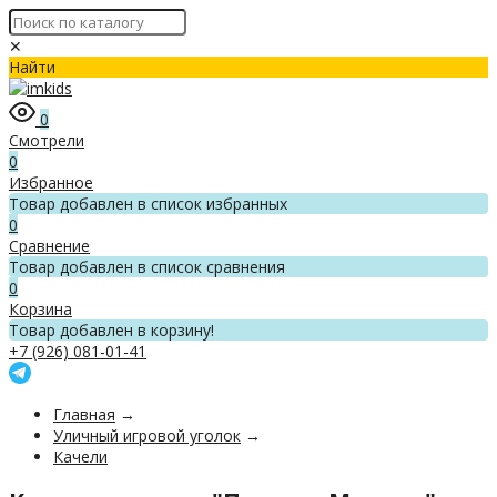
✕
Найти
0
Смотрели
0
Избранное
Товар добавлен в список избранных
0
Сравнение
Товар добавлен в список сравнения
0
Корзина
Товар добавлен в корзину!
+7 (926) 081-01-41
Главная
→
Уличный игровой уголок
→
Качели