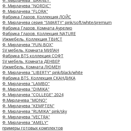
Ф. Мирлачева "BARNEY"
Ф. Мирлачева "NORDIC"
Ф. Мирлачева "FLORA"
Фабрика Глазов. Коллекция ЛОЙС
Ф. Мирлачева серия "SMARTY" pink/soft/white/premium
Фабрика Глазов. Комната Аурелио
Фабрика Глазов. Коллекция NATURE
Ижмебель. Коллекция ТВИСТ
Ф. Мирлачева "FUN-BOX"
SV мебель. Комната МИЛАН
Фабрика BTS коллекция СОФТ
SV мебель. Комната ДЕНВЕР
Ижмебель. Комната ЛЮМЕН
Ф. Мирлачева "LIBERTY" pink/black/white
Фабрика BTS. Коллекция СКАНДИКА
Ф. Мирлачева "LAMBO"
Ф. Мирлачева "DIMIKA"
Ф. Мирлачева "COLLEGE" 2024
Ф.Мирлачева "MONO"
Ф. Мирлачева "KEMPTEN"
Ф. Мирлачева "RUMIKA" pink/sky
Ф. Мирлачева "VECTRA"
Ф. Мирлачева "AMELY"
примеры готовых комплектов