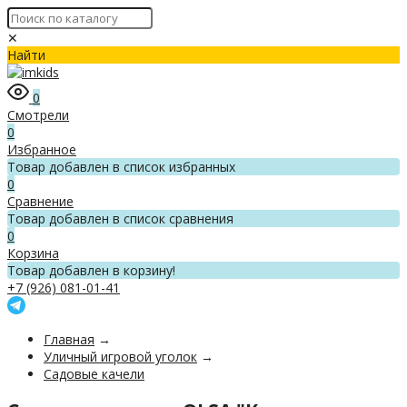
✕
Найти
0
Смотрели
0
Избранное
Товар добавлен в список избранных
0
Сравнение
Товар добавлен в список сравнения
0
Корзина
Товар добавлен в корзину!
+7 (926) 081-01-41
Главная
→
Уличный игровой уголок
→
Садовые качели