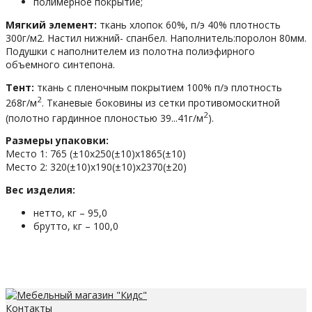
полимерное покрытие;
Мягкий элемент:
ткань хлопок 60%, п/э 40% плотность
300г/м2. Настил нижний- спанбел. Наполнитель:поролон 80мм.
Подушки с наполнителем из полотна полиэфирного
объемного синтепона.
Тент:
ткань с пленочным покрытием 100% п/э плотность
2
268г/м
. Тканевые боковины из сетки противомоскитной
2
(полотно гардинное плоностью 39...41г/м
).
Размеры упаковки:
Место 1: 765 (±10х250(±10)х1865(±10)
Место 2: 320(±10)х190(±10)х2370(±20)
Вес изделия:
нетто, кг – 95,0
брутто, кг – 100,0
Контакты