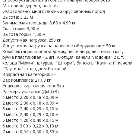
Материал: дерево, пластик
Изготовлено: многослойный брус хвойных пород
Высота: 3,23 м
Занимаемая площадь: 3,68 х 4,99 м
Скат горки: 3,00 м
Высота горки: 1,50 м
Допустимая нагрузка: 250 кг
Допустимая нагрузка на навесное оборудование: 50 кг
Комплектация: игровой домик, песочница, лестница, скат,
ручка пластиковая - 2 шт, А-опция, качели "Лодочка" 2 шт,
кольца "Микки", штурвал "Шторм", бинокль "Капитан", качели
"Паутина" скалодром большой
Возрастная категория: 3+
Вес комплекса: 217,8 кг
Упаковка: картонная коробка
Размеры упаковки (ДхШхВ):
1 место 2,80 х 0,18 х 0,09 м
2 место 2,80 х 0,18 х 0,09 м
3 место 2,40 х 0,29 х 0,10 м
4 место 2,40 х 0,29 х 0,10 м
5 место 1,20 х 0,40 х 0,15 м
6 место 3.00 х 0,22 х 0,18 м
7 место 0,54 х 0,50 х 0,35 м