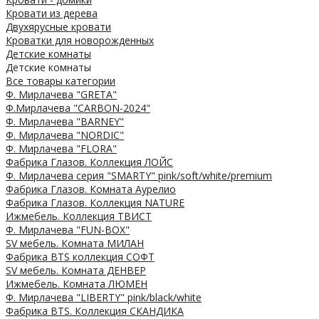
Кровати из дерева
Двухярусные кровати
Кроватки для новорожденных
Детские комнаты
Детские комнаты
Все товары категории
Ф. Мирлачева "GRETA"
Ф.Мирлачева "CARBON-2024"
Ф. Мирлачева "BARNEY"
Ф. Мирлачева "NORDIC"
Ф. Мирлачева "FLORA"
Фабрика Глазов. Коллекция ЛОЙС
Ф. Мирлачева серия "SMARTY" pink/soft/white/premium
Фабрика Глазов. Комната Аурелио
Фабрика Глазов. Коллекция NATURE
Ижмебель. Коллекция ТВИСТ
Ф. Мирлачева "FUN-BOX"
SV мебель. Комната МИЛАН
Фабрика BTS коллекция СОФТ
SV мебель. Комната ДЕНВЕР
Ижмебель. Комната ЛЮМЕН
Ф. Мирлачева "LIBERTY" pink/black/white
Фабрика BTS. Коллекция СКАНДИКА