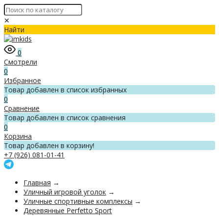
✕
Найти
0
Смотрели
0
Избранное
Товар добавлен в список избранных
0
Сравнение
Товар добавлен в список сравнения
0
Корзина
Товар добавлен в корзину!
+7 (926) 081-01-41
Главная
→
Уличный игровой уголок
→
Уличные спортивные комплексы
→
Деревянные Perfetto Sport