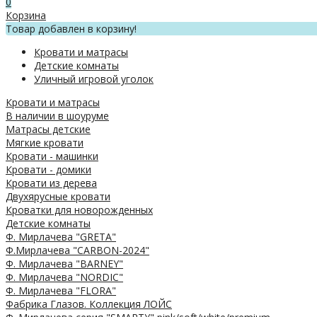
0
Корзина
Товар добавлен в корзину!
Кровати и матрасы
Детские комнаты
Уличный игровой уголок
Кровати и матрасы
В наличии в шоуруме
Матрасы детские
Мягкие кровати
Кровати - машинки
Кровати - домики
Кровати из дерева
Двухярусные кровати
Кроватки для новорожденных
Детские комнаты
Ф. Мирлачева "GRETA"
Ф.Мирлачева "CARBON-2024"
Ф. Мирлачева "BARNEY"
Ф. Мирлачева "NORDIC"
Ф. Мирлачева "FLORA"
Фабрика Глазов. Коллекция ЛОЙС