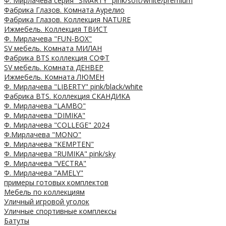
Ф. Мирлачева серия "SMARTY" pink/soft/white/premium
Фабрика Глазов. Комната Аурелио
Фабрика Глазов. Коллекция NATURE
Ижмебель. Коллекция ТВИСТ
Ф. Мирлачева "FUN-BOX"
SV мебель. Комната МИЛАН
Фабрика BTS коллекция СОФТ
SV мебель. Комната ДЕНВЕР
Ижмебель. Комната ЛЮМЕН
Ф. Мирлачева "LIBERTY" pink/black/white
Фабрика BTS. Коллекция СКАНДИКА
Ф. Мирлачева "LAMBO"
Ф. Мирлачева "DIMIKA"
Ф. Мирлачева "COLLEGE" 2024
Ф.Мирлачева "MONO"
Ф. Мирлачева "KEMPTEN"
Ф. Мирлачева "RUMIKA" pink/sky
Ф. Мирлачева "VECTRA"
Ф. Мирлачева "AMELY"
примеры готовых комплектов
Мебель по коллекциям
Уличный игровой уголок
Уличные спортивные комплексы
Батуты