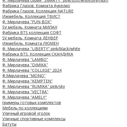
Ф. Мирлачева серия "SMARTY" pink/soft/white/premium
Фабрика Глазов. Комната Аурелио
Фабрика Глазов. Коллекция NATURE
Ижмебель. Коллекция ТВИСТ
Ф. Мирлачева "FUN-BOX"
SV мебель. Комната МИЛАН
Фабрика BTS коллекция СОФТ
SV мебель. Комната ДЕНВЕР
Ижмебель. Комната ЛЮМЕН
Ф. Мирлачева "LIBERTY" pink/black/white
Фабрика BTS. Коллекция СКАНДИКА
Ф. Мирлачева "LAMBO"
Ф. Мирлачева "DIMIKA"
Ф. Мирлачева "COLLEGE" 2024
Ф.Мирлачева "MONO"
Ф. Мирлачева "KEMPTEN"
Ф. Мирлачева "RUMIKA" pink/sky
Ф. Мирлачева "VECTRA"
Ф. Мирлачева "AMELY"
примеры готовых комплектов
Мебель по коллекциям
Уличный игровой уголок
Уличные спортивные комплексы
Батуты