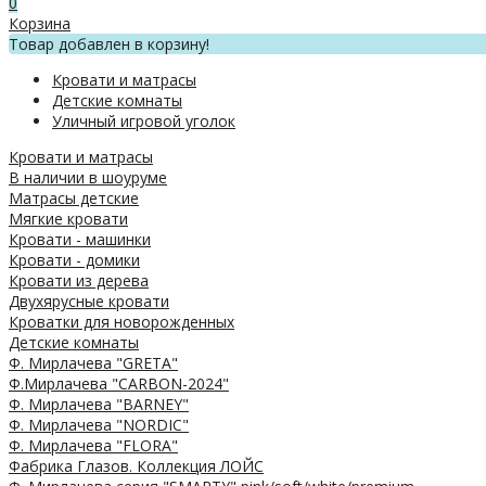
0
Корзина
Товар добавлен в корзину!
Кровати и матрасы
Детские комнаты
Уличный игровой уголок
Кровати и матрасы
В наличии в шоуруме
Матрасы детские
Мягкие кровати
Кровати - машинки
Кровати - домики
Кровати из дерева
Двухярусные кровати
Кроватки для новорожденных
Детские комнаты
Ф. Мирлачева "GRETA"
Ф.Мирлачева "CARBON-2024"
Ф. Мирлачева "BARNEY"
Ф. Мирлачева "NORDIC"
Ф. Мирлачева "FLORA"
Фабрика Глазов. Коллекция ЛОЙС