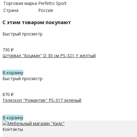
Торговая марка
Perfetto Sport
Страна
Россия
C этим товаром покупают
Быстрый просмотр
730
₽
Штурвал "Боцман" D 30 см PS-321-Y жёлтый
В корзину
Быстрый просмотр
870
₽
Телескоп "Романтик" PS-317 зелёный
В корзину
Контакты