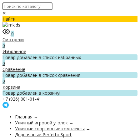
✕
Найти
0
Смотрели
0
Избранное
Товар добавлен в список избранных
0
Сравнение
Товар добавлен в список сравнения
0
Корзина
Товар добавлен в корзину!
+7 (926) 081-01-41
Главная
→
Уличный игровой уголок
→
Уличные спортивные комплексы
→
Деревянные Perfetto Sport