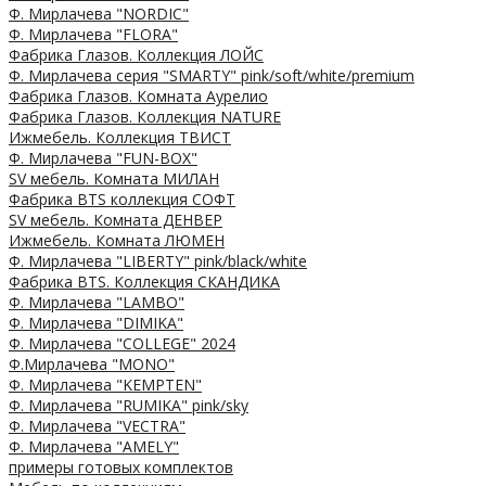
Ф. Мирлачева "NORDIC"
Ф. Мирлачева "FLORA"
Фабрика Глазов. Коллекция ЛОЙС
Ф. Мирлачева серия "SMARTY" pink/soft/white/premium
Фабрика Глазов. Комната Аурелио
Фабрика Глазов. Коллекция NATURE
Ижмебель. Коллекция ТВИСТ
Ф. Мирлачева "FUN-BOX"
SV мебель. Комната МИЛАН
Фабрика BTS коллекция СОФТ
SV мебель. Комната ДЕНВЕР
Ижмебель. Комната ЛЮМЕН
Ф. Мирлачева "LIBERTY" pink/black/white
Фабрика BTS. Коллекция СКАНДИКА
Ф. Мирлачева "LAMBO"
Ф. Мирлачева "DIMIKA"
Ф. Мирлачева "COLLEGE" 2024
Ф.Мирлачева "MONO"
Ф. Мирлачева "KEMPTEN"
Ф. Мирлачева "RUMIKA" pink/sky
Ф. Мирлачева "VECTRA"
Ф. Мирлачева "AMELY"
примеры готовых комплектов