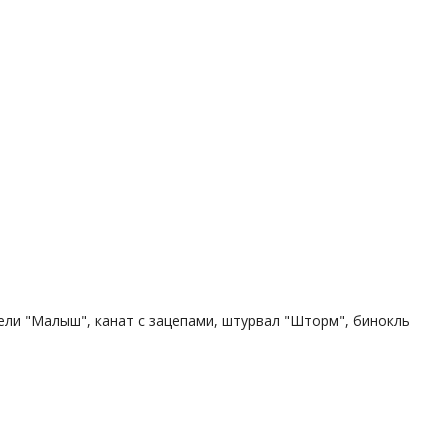
ачели "Малыш", канат с зацепами, штурвал "Шторм", бинокль