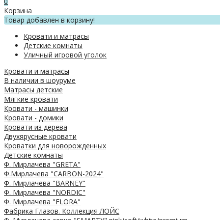
0
Корзина
Товар добавлен в корзину!
Кровати и матрасы
Детские комнаты
Уличный игровой уголок
Кровати и матрасы
В наличии в шоуруме
Матрасы детские
Мягкие кровати
Кровати - машинки
Кровати - домики
Кровати из дерева
Двухярусные кровати
Кроватки для новорожденных
Детские комнаты
Ф. Мирлачева "GRETA"
Ф.Мирлачева "CARBON-2024"
Ф. Мирлачева "BARNEY"
Ф. Мирлачева "NORDIC"
Ф. Мирлачева "FLORA"
Фабрика Глазов. Коллекция ЛОЙС