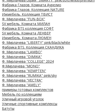
Ф. Мирлачева серия "SMARTY" pink/soft/white/premium
Фабрика Глазов. Комната Аурелио
Фабрика Глазов. Коллекция NATURE
Ижмебель. Коллекция ТВИСТ
Ф. Мирлачева "FUN-BOX"
SV мебель. Комната МИЛАН
Фабрика BTS коллекция СОФТ
SV мебель. Комната ДЕНВЕР
Ижмебель. Комната ЛЮМЕН
Ф. Мирлачева "LIBERTY" pink/black/white
Фабрика BTS. Коллекция СКАНДИКА
Ф. Мирлачева "LAMBO"
Ф. Мирлачева "DIMIKA"
Ф. Мирлачева "COLLEGE" 2024
Ф.Мирлачева "MONO"
Ф. Мирлачева "KEMPTEN"
Ф. Мирлачева "RUMIKA" pink/sky
Ф. Мирлачева "VECTRA"
Ф. Мирлачева "AMELY"
примеры готовых комплектов
Мебель по коллекциям
Уличный игровой уголок
Уличные спортивные комплексы
Батуты