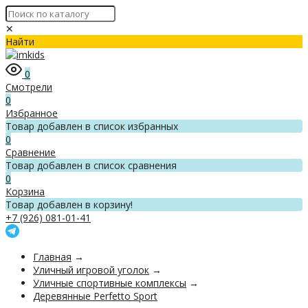
✕
Найти
0
Смотрели
0
Избранное
Товар добавлен в список избранных
0
Сравнение
Товар добавлен в список сравнения
0
Корзина
Товар добавлен в корзину!
+7 (926) 081-01-41
Главная
→
Уличный игровой уголок
→
Уличные спортивные комплексы
→
Деревянные Perfetto Sport