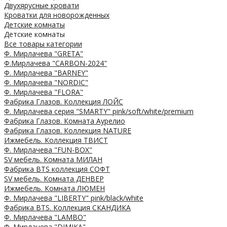
Двухярусные кровати
Кроватки для новорожденных
Детские комнаты
Детские комнаты
Все товары категории
Ф. Мирлачева "GRETA"
Ф.Мирлачева "CARBON-2024"
Ф. Мирлачева "BARNEY"
Ф. Мирлачева "NORDIC"
Ф. Мирлачева "FLORA"
Фабрика Глазов. Коллекция ЛОЙС
Ф. Мирлачева серия "SMARTY" pink/soft/white/premium
Фабрика Глазов. Комната Аурелио
Фабрика Глазов. Коллекция NATURE
Ижмебель. Коллекция ТВИСТ
Ф. Мирлачева "FUN-BOX"
SV мебель. Комната МИЛАН
Фабрика BTS коллекция СОФТ
SV мебель. Комната ДЕНВЕР
Ижмебель. Комната ЛЮМЕН
Ф. Мирлачева "LIBERTY" pink/black/white
Фабрика BTS. Коллекция СКАНДИКА
Ф. Мирлачева "LAMBO"
Ф. Мирлачева "DIMIKA"