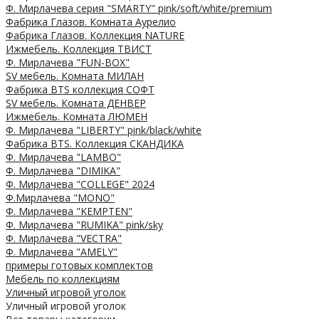
Ф. Мирлачева серия "SMARTY" pink/soft/white/premium
Фабрика Глазов. Комната Аурелио
Фабрика Глазов. Коллекция NATURE
Ижмебель. Коллекция ТВИСТ
Ф. Мирлачева "FUN-BOX"
SV мебель. Комната МИЛАН
Фабрика BTS коллекция СОФТ
SV мебель. Комната ДЕНВЕР
Ижмебель. Комната ЛЮМЕН
Ф. Мирлачева "LIBERTY" pink/black/white
Фабрика BTS. Коллекция СКАНДИКА
Ф. Мирлачева "LAMBO"
Ф. Мирлачева "DIMIKA"
Ф. Мирлачева "COLLEGE" 2024
Ф.Мирлачева "MONO"
Ф. Мирлачева "KEMPTEN"
Ф. Мирлачева "RUMIKA" pink/sky
Ф. Мирлачева "VECTRA"
Ф. Мирлачева "AMELY"
примеры готовых комплектов
Мебель по коллекциям
Уличный игровой уголок
Уличный игровой уголок