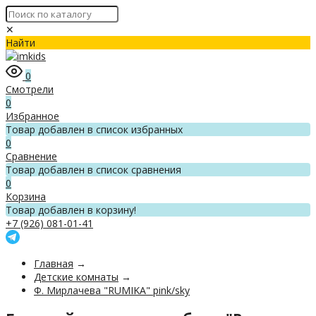
✕
Найти
0
Смотрели
0
Избранное
Товар добавлен в список избранных
0
Сравнение
Товар добавлен в список сравнения
0
Корзина
Товар добавлен в корзину!
+7 (926) 081-01-41
Главная
→
Детские комнаты
→
Ф. Мирлачева "RUMIKA" pink/sky