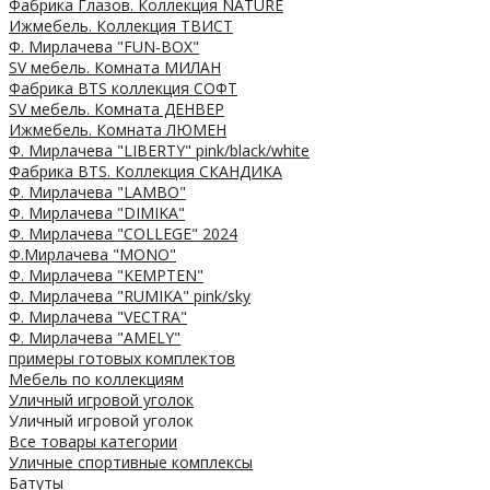
Фабрика Глазов. Коллекция NATURE
Ижмебель. Коллекция ТВИСТ
Ф. Мирлачева "FUN-BOX"
SV мебель. Комната МИЛАН
Фабрика BTS коллекция СОФТ
SV мебель. Комната ДЕНВЕР
Ижмебель. Комната ЛЮМЕН
Ф. Мирлачева "LIBERTY" pink/black/white
Фабрика BTS. Коллекция СКАНДИКА
Ф. Мирлачева "LAMBO"
Ф. Мирлачева "DIMIKA"
Ф. Мирлачева "COLLEGE" 2024
Ф.Мирлачева "MONO"
Ф. Мирлачева "KEMPTEN"
Ф. Мирлачева "RUMIKA" pink/sky
Ф. Мирлачева "VECTRA"
Ф. Мирлачева "AMELY"
примеры готовых комплектов
Мебель по коллекциям
Уличный игровой уголок
Уличный игровой уголок
Все товары категории
Уличные спортивные комплексы
Батуты