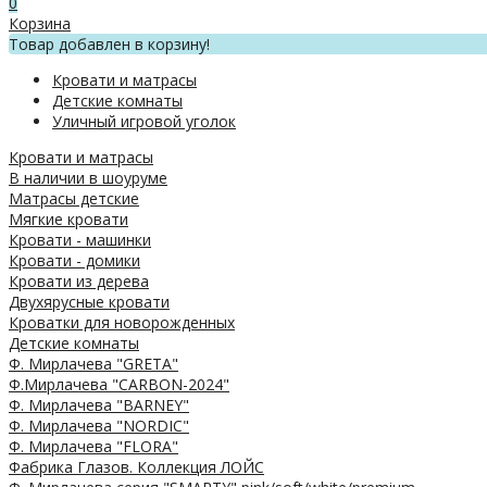
0
Корзина
Товар добавлен в корзину!
Кровати и матрасы
Детские комнаты
Уличный игровой уголок
Кровати и матрасы
В наличии в шоуруме
Матрасы детские
Мягкие кровати
Кровати - машинки
Кровати - домики
Кровати из дерева
Двухярусные кровати
Кроватки для новорожденных
Детские комнаты
Ф. Мирлачева "GRETA"
Ф.Мирлачева "CARBON-2024"
Ф. Мирлачева "BARNEY"
Ф. Мирлачева "NORDIC"
Ф. Мирлачева "FLORA"
Фабрика Глазов. Коллекция ЛОЙС