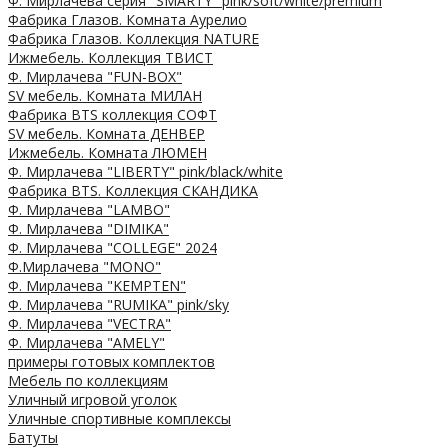
Ф. Мирлачева серия "SMARTY" pink/soft/white/premium
Фабрика Глазов. Комната Аурелио
Фабрика Глазов. Коллекция NATURE
Ижмебель. Коллекция ТВИСТ
Ф. Мирлачева "FUN-BOX"
SV мебель. Комната МИЛАН
Фабрика BTS коллекция СОФТ
SV мебель. Комната ДЕНВЕР
Ижмебель. Комната ЛЮМЕН
Ф. Мирлачева "LIBERTY" pink/black/white
Фабрика BTS. Коллекция СКАНДИКА
Ф. Мирлачева "LAMBO"
Ф. Мирлачева "DIMIKA"
Ф. Мирлачева "COLLEGE" 2024
Ф.Мирлачева "MONO"
Ф. Мирлачева "KEMPTEN"
Ф. Мирлачева "RUMIKA" pink/sky
Ф. Мирлачева "VECTRA"
Ф. Мирлачева "AMELY"
примеры готовых комплектов
Мебель по коллекциям
Уличный игровой уголок
Уличные спортивные комплексы
Батуты