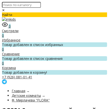
✕
Найти
0
Смотрели
0
Избранное
Товар добавлен в список избранных
0
Сравнение
Товар добавлен в список сравнения
0
Корзина
Товар добавлен в корзину!
+7 (926) 081-01-41
Главная
→
Детские комнаты
→
Ф. Мирлачева "FLORA"