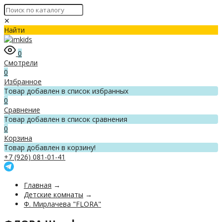
✕
Найти
0
Смотрели
0
Избранное
Товар добавлен в список избранных
0
Сравнение
Товар добавлен в список сравнения
0
Корзина
Товар добавлен в корзину!
+7 (926) 081-01-41
Главная
→
Детские комнаты
→
Ф. Мирлачева "FLORA"