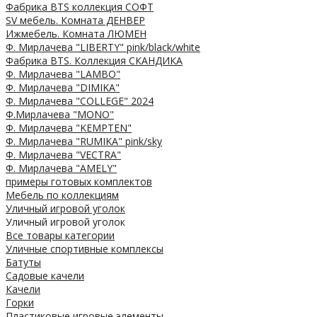
Фабрика BTS коллекция СОФТ
SV мебель. Комната ДЕНВЕР
Ижмебель. Комната ЛЮМЕН
Ф. Мирлачева "LIBERTY" pink/black/white
Фабрика BTS. Коллекция СКАНДИКА
Ф. Мирлачева "LAMBO"
Ф. Мирлачева "DIMIKA"
Ф. Мирлачева "COLLEGE" 2024
Ф.Мирлачева "MONO"
Ф. Мирлачева "KEMPTEN"
Ф. Мирлачева "RUMIKA" pink/sky
Ф. Мирлачева "VECTRA"
Ф. Мирлачева "AMELY"
примеры готовых комплектов
Мебель по коллекциям
Уличный игровой уголок
Уличный игровой уголок
Все товары категории
Уличные спортивные комплексы
Батуты
Садовые качели
Качели
Горки
Пластиковые игровые элементы