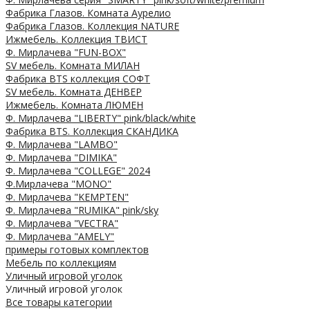
Фабрика Глазов. Комната Аурелио
Фабрика Глазов. Коллекция NATURE
Ижмебель. Коллекция ТВИСТ
Ф. Мирлачева "FUN-BOX"
SV мебель. Комната МИЛАН
Фабрика BTS коллекция СОФТ
SV мебель. Комната ДЕНВЕР
Ижмебель. Комната ЛЮМЕН
Ф. Мирлачева "LIBERTY" pink/black/white
Фабрика BTS. Коллекция СКАНДИКА
Ф. Мирлачева "LAMBO"
Ф. Мирлачева "DIMIKA"
Ф. Мирлачева "COLLEGE" 2024
Ф.Мирлачева "MONO"
Ф. Мирлачева "KEMPTEN"
Ф. Мирлачева "RUMIKA" pink/sky
Ф. Мирлачева "VECTRA"
Ф. Мирлачева "AMELY"
примеры готовых комплектов
Мебель по коллекциям
Уличный игровой уголок
Уличный игровой уголок
Все товары категории