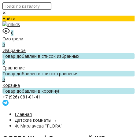
✕
Найти
0
Смотрели
0
Избранное
Товар добавлен в список избранных
0
Сравнение
Товар добавлен в список сравнения
0
Корзина
Товар добавлен в корзину!
+7 (926) 081-01-41
Главная
→
Детские комнаты
→
Ф. Мирлачева "FLORA"