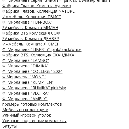
Ф. Мирлачева серия "SMARTY" pink/soft/white/premium
Фабрика Глазов. Комната Аурелио
Фабрика Глазов. Коллекция NATURE
Ижмебель. Коллекция ТВИСТ
Ф. Мирлачева "FUN-BOX"
SV мебель. Комната МИЛАН
Фабрика BTS коллекция СОФТ
SV мебель. Комната ДЕНВЕР
Ижмебель. Комната ЛЮМЕН
Ф. Мирлачева "LIBERTY" pink/black/white
Фабрика BTS. Коллекция СКАНДИКА
Ф. Мирлачева "LAMBO"
Ф. Мирлачева "DIMIKA"
Ф. Мирлачева "COLLEGE" 2024
Ф.Мирлачева "MONO"
Ф. Мирлачева "KEMPTEN"
Ф. Мирлачева "RUMIKA" pink/sky
Ф. Мирлачева "VECTRA"
Ф. Мирлачева "AMELY"
примеры готовых комплектов
Мебель по коллекциям
Уличный игровой уголок
Уличные спортивные комплексы
Батуты