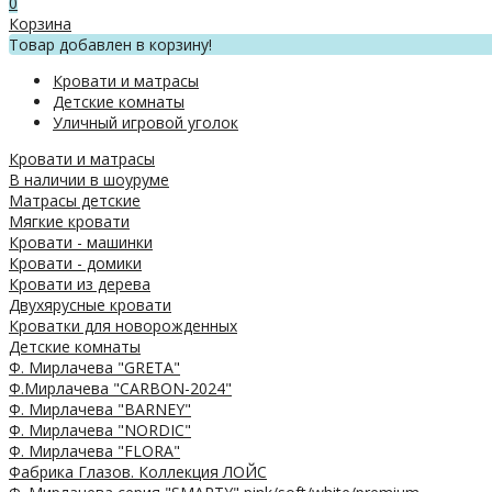
0
Корзина
Товар добавлен в корзину!
Кровати и матрасы
Детские комнаты
Уличный игровой уголок
Кровати и матрасы
В наличии в шоуруме
Матрасы детские
Мягкие кровати
Кровати - машинки
Кровати - домики
Кровати из дерева
Двухярусные кровати
Кроватки для новорожденных
Детские комнаты
Ф. Мирлачева "GRETA"
Ф.Мирлачева "CARBON-2024"
Ф. Мирлачева "BARNEY"
Ф. Мирлачева "NORDIC"
Ф. Мирлачева "FLORA"
Фабрика Глазов. Коллекция ЛОЙС