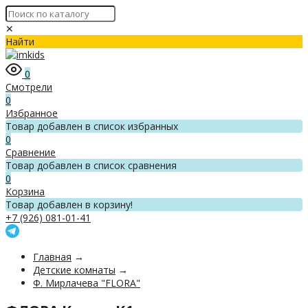
✕
Найти
0
Смотрели
0
Избранное
Товар добавлен в список избранных
0
Сравнение
Товар добавлен в список сравнения
0
Корзина
Товар добавлен в корзину!
+7 (926) 081-01-41
Главная
→
Детские комнаты
→
Ф. Мирлачева "FLORA"