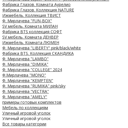
Фабрика Глазов. Комната Аурелио
Фабрика Глазов. Коллекция NATURE
Ижмебель. Коллекция ТВИСТ
Ф. Мирлачева "FUN-BOX"
SV мебель. Комната МИЛАН
Фабрика BTS коллекция СОФТ
SV мебель. Комната ДЕНВЕР
Ижмебель. Комната ЛЮМЕН
Ф. Мирлачева "LIBERTY" pink/black/white
Фабрика BTS. Коллекция СКАНДИКА
Ф. Мирлачева "LAMBO"
Ф. Мирлачева "DIMIKA"
Ф. Мирлачева "COLLEGE" 2024
Ф.Мирлачева "MONO"
Ф. Мирлачева "KEMPTEN"
Ф. Мирлачева "RUMIKA" pink/sky
Ф. Мирлачева "VECTRA"
Ф. Мирлачева "AMELY"
примеры готовых комплектов
Мебель по коллекциям
Уличный игровой уголок
Уличный игровой уголок
Все товары категории