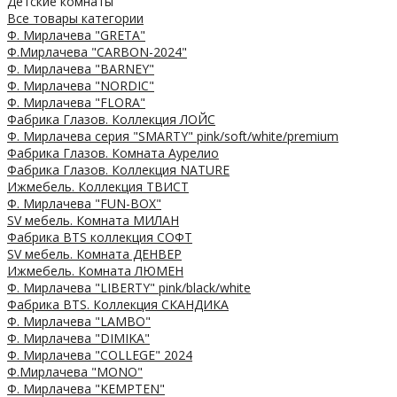
Детские комнаты
Все товары категории
Ф. Мирлачева "GRETA"
Ф.Мирлачева "CARBON-2024"
Ф. Мирлачева "BARNEY"
Ф. Мирлачева "NORDIC"
Ф. Мирлачева "FLORA"
Фабрика Глазов. Коллекция ЛОЙС
Ф. Мирлачева серия "SMARTY" pink/soft/white/premium
Фабрика Глазов. Комната Аурелио
Фабрика Глазов. Коллекция NATURE
Ижмебель. Коллекция ТВИСТ
Ф. Мирлачева "FUN-BOX"
SV мебель. Комната МИЛАН
Фабрика BTS коллекция СОФТ
SV мебель. Комната ДЕНВЕР
Ижмебель. Комната ЛЮМЕН
Ф. Мирлачева "LIBERTY" pink/black/white
Фабрика BTS. Коллекция СКАНДИКА
Ф. Мирлачева "LAMBO"
Ф. Мирлачева "DIMIKA"
Ф. Мирлачева "COLLEGE" 2024
Ф.Мирлачева "MONO"
Ф. Мирлачева "KEMPTEN"