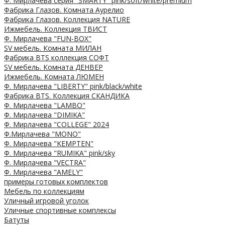
Ф. Мирлачева серия "SMARTY" pink/soft/white/premium
Фабрика Глазов. Комната Аурелио
Фабрика Глазов. Коллекция NATURE
Ижмебель. Коллекция ТВИСТ
Ф. Мирлачева "FUN-BOX"
SV мебель. Комната МИЛАН
Фабрика BTS коллекция СОФТ
SV мебель. Комната ДЕНВЕР
Ижмебель. Комната ЛЮМЕН
Ф. Мирлачева "LIBERTY" pink/black/white
Фабрика BTS. Коллекция СКАНДИКА
Ф. Мирлачева "LAMBO"
Ф. Мирлачева "DIMIKA"
Ф. Мирлачева "COLLEGE" 2024
Ф.Мирлачева "MONO"
Ф. Мирлачева "KEMPTEN"
Ф. Мирлачева "RUMIKA" pink/sky
Ф. Мирлачева "VECTRA"
Ф. Мирлачева "AMELY"
примеры готовых комплектов
Мебель по коллекциям
Уличный игровой уголок
Уличные спортивные комплексы
Батуты