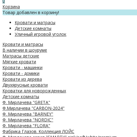
0
Корзина
Товар добавлен в корзину!
Кровати и матрасы
Детские комнаты
Уличный игровой уголок
Кровати и матрасы
В наличии в шоуруме
Матрасы детские
Мягкие кровати
Кровати - машинки
Кровати - домики
Кровати из дерева
Двухярусные кровати
Кроватки для новорожденных
Детские комнаты
Ф. Мирлачева "GRETA"
Ф.Мирлачева "CARBON-2024"
Ф. Мирлачева "BARNEY"
Ф. Мирлачева "NORDIC"
Ф. Мирлачева "FLORA"
Фабрика Глазов. Коллекция ЛОЙС