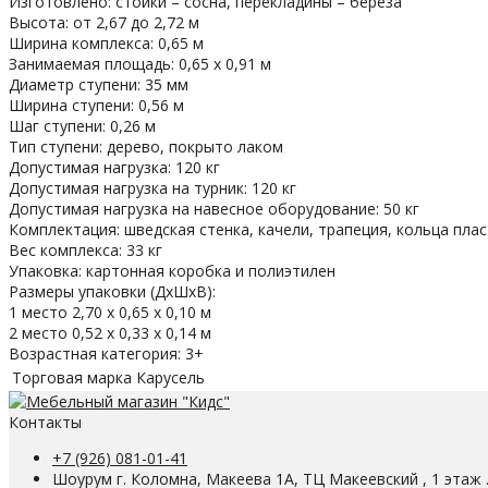
Изготовлено: стойки – сосна, перекладины – береза
Высота: от 2,67 до 2,72 м
Ширина комплекса: 0,65 м
Занимаемая площадь: 0,65 х 0,91 м
Диаметр ступени: 35 мм
Ширина ступени: 0,56 м
Шаг ступени: 0,26 м
Тип ступени: дерево, покрыто лаком
Допустимая нагрузка: 120 кг
Допустимая нагрузка на турник: 120 кг
Допустимая нагрузка на навесное оборудование: 50 кг
Комплектация: шведская стенка, качели, трапеция, кольца пла
Вес комплекса: 33 кг
Упаковка: картонная коробка и полиэтилен
Размеры упаковки (ДхШхВ):
1 место 2,70 х 0,65 х 0,10 м
2 место 0,52 х 0,33 х 0,14 м
Возрастная категория: 3+
Торговая марка
Карусель
Контакты
+7 (926) 081-01-41
Шоурум г. Коломна, Макеева 1А, ТЦ Макеевский , 1 этаж 