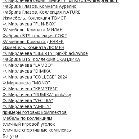
Ф. Мирлачева серия "SMARTY" pink/soft/white/premium
Фабрика Глазов. Комната Аурелио
Фабрика Глазов. Коллекция NATURE
Ижмебель. Коллекция ТВИСТ
Ф. Мирлачева "FUN-BOX"
SV мебель. Комната МИЛАН
Фабрика BTS коллекция СОФТ
SV мебель. Комната ДЕНВЕР
Ижмебель. Комната ЛЮМЕН
Ф. Мирлачева "LIBERTY" pink/black/white
Фабрика BTS. Коллекция СКАНДИКА
Ф. Мирлачева "LAMBO"
Ф. Мирлачева "DIMIKA"
Ф. Мирлачева "COLLEGE" 2024
Ф.Мирлачева "MONO"
Ф. Мирлачева "KEMPTEN"
Ф. Мирлачева "RUMIKA" pink/sky
Ф. Мирлачева "VECTRA"
Ф. Мирлачева "AMELY"
примеры готовых комплектов
Мебель по коллекциям
Уличный игровой уголок
Уличные спортивные комплексы
Батуты