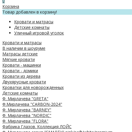
0
Корзина
Товар добавлен в корзину!
Кровати и матрасы
Детские комнаты
Уличный игровой уголок
Кровати и матрасы
В наличии в шоуруме
Матрасы детские
Мягкие кровати
Кровати - машинки
Кровати - домики
Кровати из дерева
Двухярусные кровати
Кроватки для новорожденных
Детские комнаты
Ф. Мирлачева "GRETA"
Ф.Мирлачева "CARBON-2024"
Ф. Мирлачева "BARNEY"
Ф. Мирлачева "NORDIC"
Ф. Мирлачева "FLORA"
Фабрика Глазов. Коллекция ЛОЙС