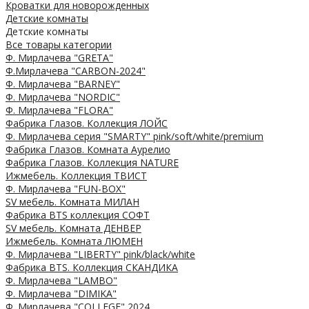
Кроватки для новорожденных
Детские комнаты
Детские комнаты
Все товары категории
Ф. Мирлачева "GRETA"
Ф.Мирлачева "CARBON-2024"
Ф. Мирлачева "BARNEY"
Ф. Мирлачева "NORDIC"
Ф. Мирлачева "FLORA"
Фабрика Глазов. Коллекция ЛОЙС
Ф. Мирлачева серия "SMARTY" pink/soft/white/premium
Фабрика Глазов. Комната Аурелио
Фабрика Глазов. Коллекция NATURE
Ижмебель. Коллекция ТВИСТ
Ф. Мирлачева "FUN-BOX"
SV мебель. Комната МИЛАН
Фабрика BTS коллекция СОФТ
SV мебель. Комната ДЕНВЕР
Ижмебель. Комната ЛЮМЕН
Ф. Мирлачева "LIBERTY" pink/black/white
Фабрика BTS. Коллекция СКАНДИКА
Ф. Мирлачева "LAMBO"
Ф. Мирлачева "DIMIKA"
Ф. Мирлачева "COLLEGE" 2024