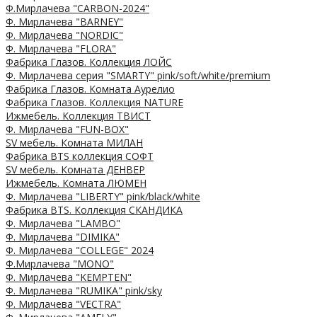
Ф.Мирлачева "CARBON-2024"
Ф. Мирлачева "BARNEY"
Ф. Мирлачева "NORDIC"
Ф. Мирлачева "FLORA"
Фабрика Глазов. Коллекция ЛОЙС
Ф. Мирлачева серия "SMARTY" pink/soft/white/premium
Фабрика Глазов. Комната Аурелио
Фабрика Глазов. Коллекция NATURE
Ижмебель. Коллекция ТВИСТ
Ф. Мирлачева "FUN-BOX"
SV мебель. Комната МИЛАН
Фабрика BTS коллекция СОФТ
SV мебель. Комната ДЕНВЕР
Ижмебель. Комната ЛЮМЕН
Ф. Мирлачева "LIBERTY" pink/black/white
Фабрика BTS. Коллекция СКАНДИКА
Ф. Мирлачева "LAMBO"
Ф. Мирлачева "DIMIKA"
Ф. Мирлачева "COLLEGE" 2024
Ф.Мирлачева "MONO"
Ф. Мирлачева "KEMPTEN"
Ф. Мирлачева "RUMIKA" pink/sky
Ф. Мирлачева "VECTRA"