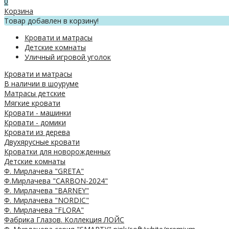
0
Корзина
Товар добавлен в корзину!
Кровати и матрасы
Детские комнаты
Уличный игровой уголок
Кровати и матрасы
В наличии в шоуруме
Матрасы детские
Мягкие кровати
Кровати - машинки
Кровати - домики
Кровати из дерева
Двухярусные кровати
Кроватки для новорожденных
Детские комнаты
Ф. Мирлачева "GRETA"
Ф.Мирлачева "CARBON-2024"
Ф. Мирлачева "BARNEY"
Ф. Мирлачева "NORDIC"
Ф. Мирлачева "FLORA"
Фабрика Глазов. Коллекция ЛОЙС