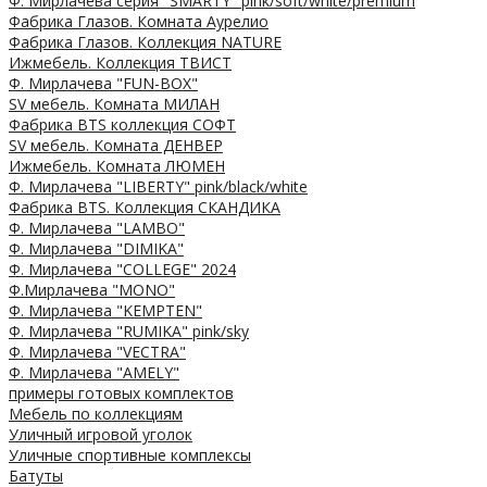
Ф. Мирлачева серия "SMARTY" pink/soft/white/premium
Фабрика Глазов. Комната Аурелио
Фабрика Глазов. Коллекция NATURE
Ижмебель. Коллекция ТВИСТ
Ф. Мирлачева "FUN-BOX"
SV мебель. Комната МИЛАН
Фабрика BTS коллекция СОФТ
SV мебель. Комната ДЕНВЕР
Ижмебель. Комната ЛЮМЕН
Ф. Мирлачева "LIBERTY" pink/black/white
Фабрика BTS. Коллекция СКАНДИКА
Ф. Мирлачева "LAMBO"
Ф. Мирлачева "DIMIKA"
Ф. Мирлачева "COLLEGE" 2024
Ф.Мирлачева "MONO"
Ф. Мирлачева "KEMPTEN"
Ф. Мирлачева "RUMIKA" pink/sky
Ф. Мирлачева "VECTRA"
Ф. Мирлачева "AMELY"
примеры готовых комплектов
Мебель по коллекциям
Уличный игровой уголок
Уличные спортивные комплексы
Батуты