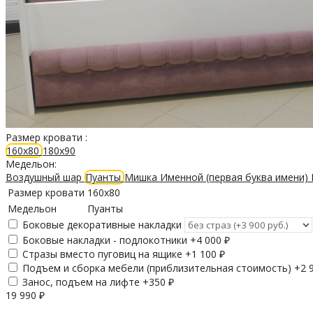
Размер кровати :
160х80
180х90
Медельон:
Воздушный шар
Пуанты
Мишка
Именной (первая буква имени)
Размер кровати
160х80
Медельон
Пуанты
Боковые декоративные накладки
Боковые накладки - подлокотники +
4 000
₽
Стразы вместо пуговиц на ящике +
1 100
₽
Подъем и сборка мебели (приблизительная стоимость) +
2 
Занос, подъем на лифте +
350
₽
19 990
₽