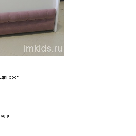
Единорог
999
₽