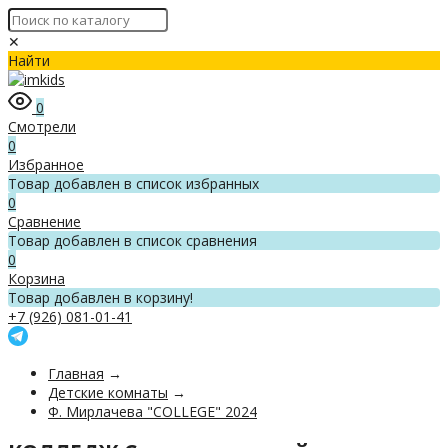
✕
Найти
0
Смотрели
0
Избранное
Товар добавлен в список избранных
0
Сравнение
Товар добавлен в список сравнения
0
Корзина
Товар добавлен в корзину!
+7 (926) 081-01-41
Главная
→
Детские комнаты
→
Ф. Мирлачева "COLLEGE" 2024