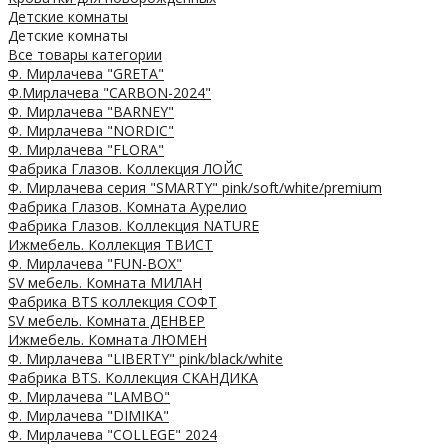
Детские комнаты
Детские комнаты
Все товары категории
Ф. Мирлачева "GRETA"
Ф.Мирлачева "CARBON-2024"
Ф. Мирлачева "BARNEY"
Ф. Мирлачева "NORDIC"
Ф. Мирлачева "FLORA"
Фабрика Глазов. Коллекция ЛОЙС
Ф. Мирлачева серия "SMARTY" pink/soft/white/premium
Фабрика Глазов. Комната Аурелио
Фабрика Глазов. Коллекция NATURE
Ижмебель. Коллекция ТВИСТ
Ф. Мирлачева "FUN-BOX"
SV мебель. Комната МИЛАН
Фабрика BTS коллекция СОФТ
SV мебель. Комната ДЕНВЕР
Ижмебель. Комната ЛЮМЕН
Ф. Мирлачева "LIBERTY" pink/black/white
Фабрика BTS. Коллекция СКАНДИКА
Ф. Мирлачева "LAMBO"
Ф. Мирлачева "DIMIKA"
Ф. Мирлачева "COLLEGE" 2024