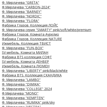
Ф. Мирлачева "GRETA"
Ф.Мирлачева "CARBON-2024"
Ф. Мирлачева "BARNEY"
Ф. Мирлачева "NORDIC"
Ф. Мирлачева "FLORA"
Фабрика Глазов. Коллекция ЛОЙС
Ф. Мирлачева серия "SMARTY" pink/soft/white/premium
Фабрика Глазов. Комната Аурелио
Фабрика Глазов. Коллекция NATURE
Ижмебель. Коллекция ТВИСТ
Ф. Мирлачева "FUN-BOX"
SV мебель. Комната МИЛАН
Фабрика BTS коллекция СОФТ
SV мебель. Комната ДЕНВЕР
Ижмебель. Комната ЛЮМЕН
Ф. Мирлачева "LIBERTY" pink/black/white
Фабрика BTS. Коллекция СКАНДИКА
Ф. Мирлачева "LAMBO"
Ф. Мирлачева "DIMIKA"
Ф. Мирлачева "COLLEGE" 2024
Ф.Мирлачева "MONO"
Ф. Мирлачева "KEMPTEN"
Ф. Мирлачева "RUMIKA" pink/sky
Ф. Мирлачева "VECTRA"