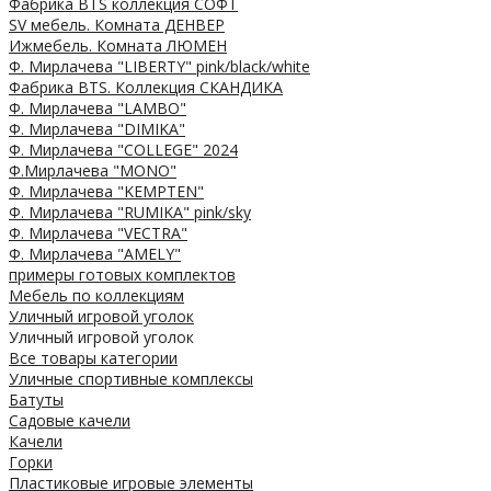
Фабрика BTS коллекция СОФТ
SV мебель. Комната ДЕНВЕР
Ижмебель. Комната ЛЮМЕН
Ф. Мирлачева "LIBERTY" pink/black/white
Фабрика BTS. Коллекция СКАНДИКА
Ф. Мирлачева "LAMBO"
Ф. Мирлачева "DIMIKA"
Ф. Мирлачева "COLLEGE" 2024
Ф.Мирлачева "MONO"
Ф. Мирлачева "KEMPTEN"
Ф. Мирлачева "RUMIKA" pink/sky
Ф. Мирлачева "VECTRA"
Ф. Мирлачева "AMELY"
примеры готовых комплектов
Мебель по коллекциям
Уличный игровой уголок
Уличный игровой уголок
Все товары категории
Уличные спортивные комплексы
Батуты
Садовые качели
Качели
Горки
Пластиковые игровые элементы