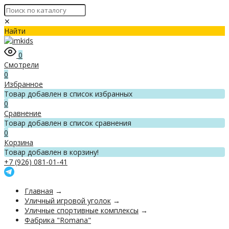
✕
Найти
0
Смотрели
0
Избранное
Товар добавлен в список избранных
0
Сравнение
Товар добавлен в список сравнения
0
Корзина
Товар добавлен в корзину!
+7 (926) 081-01-41
Главная
→
Уличный игровой уголок
→
Уличные спортивные комплексы
→
Фабрика "Romana"