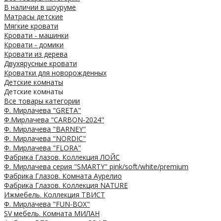
В наличии в шоуруме
Матрасы детские
Мягкие кровати
Кровати - машинки
Кровати - домики
Кровати из дерева
Двухярусные кровати
Кроватки для новорожденных
Детские комнаты
Детские комнаты
Все товары категории
Ф. Мирлачева "GRETA"
Ф.Мирлачева "CARBON-2024"
Ф. Мирлачева "BARNEY"
Ф. Мирлачева "NORDIC"
Ф. Мирлачева "FLORA"
Фабрика Глазов. Коллекция ЛОЙС
Ф. Мирлачева серия "SMARTY" pink/soft/white/premium
Фабрика Глазов. Комната Аурелио
Фабрика Глазов. Коллекция NATURE
Ижмебель. Коллекция ТВИСТ
Ф. Мирлачева "FUN-BOX"
SV мебель. Комната МИЛАН